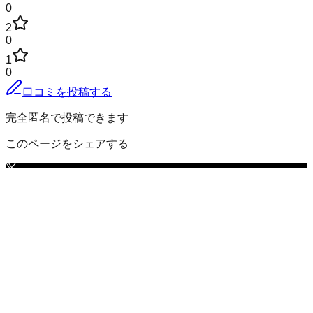
0
2
0
1
0
口コミを投稿する
完全匿名で投稿できます
このページをシェアする
東茨城郡城里町
の小地域