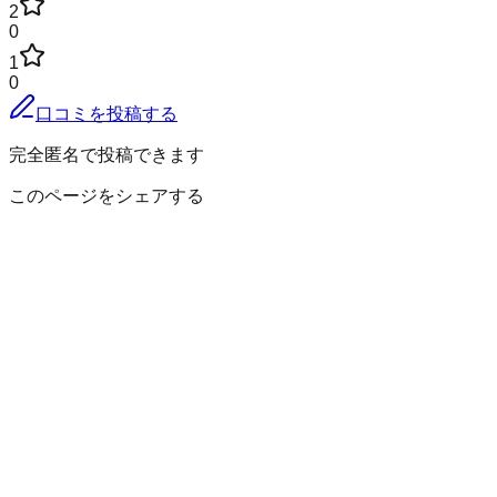
2
0
1
0
口コミを投稿する
完全匿名で投稿できます
このページをシェアする
猿島郡五霞町
の小地域
江川
大福田
川妻
幸主
ごかみらい
小手指
小福田
山王
山王山
釈迦