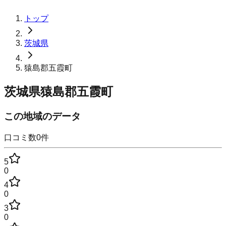
トップ
茨城県
猿島郡五霞町
茨城県猿島郡五霞町
この地域のデータ
口コミ数
0
件
5
0
4
0
3
0