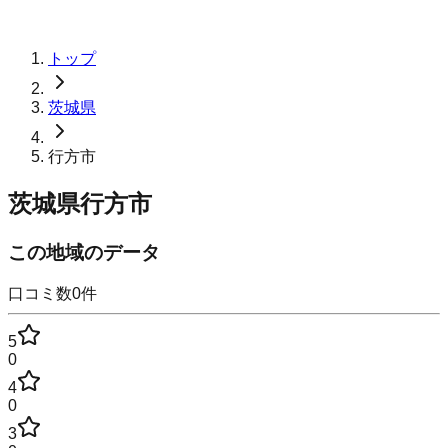
トップ
茨城県
行方市
茨城県行方市
この地域のデータ
口コミ数
0
件
5
0
4
0
3