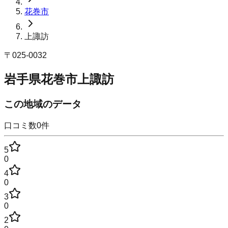
花巻市
上諏訪
〒
025-0032
岩手県花巻市上諏訪
この地域のデータ
口コミ数
0
件
5
0
4
0
3
0
2