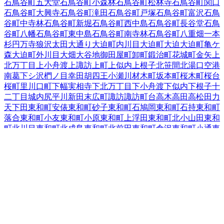
石鳥谷町五大堂
石鳥谷町小森林
石鳥谷町松林寺
石鳥谷町関口
石鳥谷町大興寺
石鳥谷町滝田
石鳥谷町戸塚
石鳥谷町富沢
石鳥
谷町中寺林
石鳥谷町新堀
石鳥谷町西中島
石鳥谷町長谷堂
石鳥
谷町八幡
石鳥谷町東中島
石鳥谷町南寺林
石鳥谷町八重畑
一本
杉
円万寺
狼沢
太田
大通り
大迫町内川目
大迫町大迫
大迫町亀ケ
森
大迫町外川目
大畑
大谷地
御田屋町
卸町
鍛治町
花城町
金矢
上
北万丁目
上小舟渡
上諏訪
上町
上似内
上根子
北笹間
北湯口
空港
南
葛
下シ沢
椚ノ目
幸田
胡四王
小瀬川
材木町
坂本町
桜木町
桜台
桜町
里川口町
下幅
実相寺
下北万丁目
下小舟渡
下似内
下根子
十
二丁目
城内
尻平川
新田
末広町
諏訪
諏訪町
台
高木
高田
高松
田力
天下田
東和町安俵
東和町砂子
東和町石鳩岡
東和町石持
東和町
落合
東和町小友
東和町小原
東和町上浮田
東和町北小山田
東和
町北川目
東和町北成島
東和町北前田
東和町倉沢
東和町小通
東
和町駒籠
東和町下浮田
東和町新地
東和町外谷地
東和町鷹巣堂
東和町田瀬
東和町舘迫
東和町谷内
東和町土沢
東和町毒沢
東和
町中内
東和町東晴山
東和町前田
東和町町井
東和町南川目
東和
町南成島
東和町宮田
東和町百ノ沢
栃内
轟木
豊沢
豊沢町
中北万
丁目
中笹間
中根子
仲町
鍋倉
鉛
成田
南城
西大通り
西晴山
西宮野
目
二枚橋
二枚橋町大通り
二枚橋町北
二枚橋町南
糠塚
野田
東十
二丁目
東宮野目
膝立
1
一日市
藤沢町
双葉町
吹張町
不動
不動町
星が丘
松園町
1
南川原町
南笹間
南新田
南諏訪町
南万丁目
本館
矢沢
山の神
湯口（石川原、田屋、二ツ堰、的場）
湯口（その