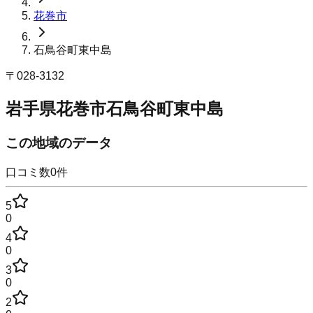
花巻市
石鳥谷町東中島
〒
028-3132
岩手県花巻市石鳥谷町東中島
この地域のデータ
口コミ数
0
件
5
0
4
0
3
0
2