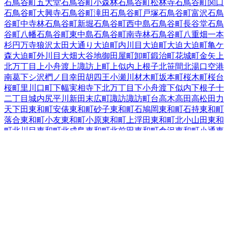
石鳥谷町五大堂
石鳥谷町小森林
石鳥谷町松林寺
石鳥谷町関口
石鳥谷町大興寺
石鳥谷町滝田
石鳥谷町戸塚
石鳥谷町富沢
石鳥
谷町中寺林
石鳥谷町新堀
石鳥谷町西中島
石鳥谷町長谷堂
石鳥
谷町八幡
石鳥谷町東中島
石鳥谷町南寺林
石鳥谷町八重畑
一本
杉
円万寺
狼沢
太田
大通り
大迫町内川目
大迫町大迫
大迫町亀ケ
森
大迫町外川目
大畑
大谷地
御田屋町
卸町
鍛治町
花城町
金矢
上
北万丁目
上小舟渡
上諏訪
上町
上似内
上根子
北笹間
北湯口
空港
南
葛
下シ沢
椚ノ目
幸田
胡四王
小瀬川
材木町
坂本町
桜木町
桜台
桜町
里川口町
下幅
実相寺
下北万丁目
下小舟渡
下似内
下根子
十
二丁目
城内
尻平川
新田
末広町
諏訪
諏訪町
台
高木
高田
高松
田力
天下田
東和町安俵
東和町砂子
東和町石鳩岡
東和町石持
東和町
落合
東和町小友
東和町小原
東和町上浮田
東和町北小山田
東和
町北川目
東和町北成島
東和町北前田
東和町倉沢
東和町小通
東
和町駒籠
東和町下浮田
東和町新地
東和町外谷地
東和町鷹巣堂
東和町田瀬
東和町舘迫
東和町谷内
東和町土沢
東和町毒沢
東和
町中内
東和町東晴山
東和町前田
東和町町井
東和町南川目
東和
町南成島
東和町宮田
東和町百ノ沢
栃内
轟木
豊沢
豊沢町
中北万
丁目
中笹間
中根子
仲町
鍋倉
鉛
成田
南城
西大通り
西晴山
西宮野
目
二枚橋
二枚橋町大通り
二枚橋町北
二枚橋町南
糠塚
野田
東十
二丁目
東宮野目
膝立
1
一日市
藤沢町
双葉町
吹張町
不動
不動町
星が丘
松園町
1
南川原町
南笹間
南新田
南諏訪町
南万丁目
本館
矢沢
山の神
湯口（石川原、田屋、二ツ堰、的場）
湯口（その