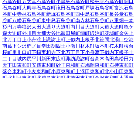
石鳥谷町五大堂
石鳥谷町小森林
石鳥谷町松林寺
石鳥谷町関口
石鳥谷町大興寺
石鳥谷町滝田
石鳥谷町戸塚
石鳥谷町富沢
石鳥
谷町中寺林
石鳥谷町新堀
石鳥谷町西中島
石鳥谷町長谷堂
石鳥
谷町八幡
石鳥谷町東中島
石鳥谷町南寺林
石鳥谷町八重畑
一本
杉
円万寺
狼沢
太田
大通り
大迫町内川目
大迫町大迫
大迫町亀ケ
森
大迫町外川目
大畑
大谷地
御田屋町
卸町
鍛治町
花城町
金矢
上
北万丁目
上小舟渡
上諏訪
上町
上似内
上根子
北笹間
北湯口
空港
南
葛
下シ沢
椚ノ目
幸田
胡四王
小瀬川
材木町
坂本町
桜木町
桜台
桜町
里川口町
下幅
実相寺
下北万丁目
下小舟渡
下似内
下根子
十
二丁目
城内
尻平川
新田
末広町
諏訪
諏訪町
台
高木
高田
高松
田力
天下田
東和町安俵
東和町砂子
東和町石鳩岡
東和町石持
東和町
落合
東和町小友
東和町小原
東和町上浮田
東和町北小山田
東和
町北川目
東和町北成島
東和町北前田
東和町倉沢
東和町小通
東
和町駒籠
東和町下浮田
東和町新地
東和町外谷地
東和町鷹巣堂
東和町田瀬
東和町舘迫
東和町谷内
東和町土沢
東和町毒沢
東和
町中内
東和町東晴山
東和町前田
東和町町井
東和町南川目
東和
町南成島
東和町宮田
東和町百ノ沢
栃内
轟木
豊沢
豊沢町
中北万
丁目
中笹間
中根子
仲町
鍋倉
鉛
成田
南城
西大通り
西晴山
西宮野
目
二枚橋
二枚橋町大通り
二枚橋町北
二枚橋町南
糠塚
野田
東十
二丁目
東宮野目
膝立
1
一日市
藤沢町
双葉町
吹張町
不動
不動町
星が丘
松園町
1
南川原町
南笹間
南新田
南諏訪町
南万丁目
本館
矢沢
山の神
湯口（石川原、田屋、二ツ堰、的場）
湯口（その