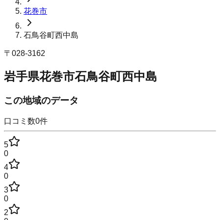
花巻市
石鳥谷町西中島
〒
028-3162
岩手県花巻市石鳥谷町西中島
この地域のデータ
口コミ数
0
件
5
0
4
0
3
0
2