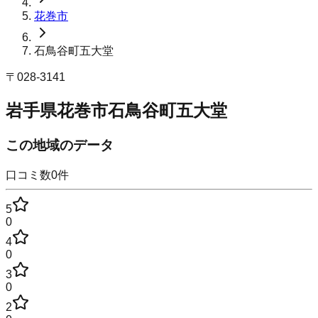
花巻市
石鳥谷町五大堂
〒
028-3141
岩手県花巻市石鳥谷町五大堂
この地域のデータ
口コミ数
0
件
5
0
4
0
3
0
2