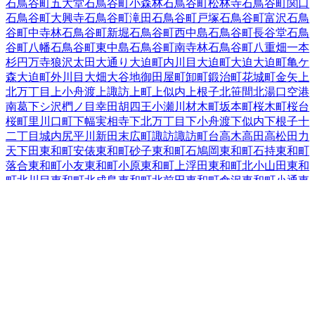
石鳥谷町五大堂
石鳥谷町小森林
石鳥谷町松林寺
石鳥谷町関口
石鳥谷町大興寺
石鳥谷町滝田
石鳥谷町戸塚
石鳥谷町富沢
石鳥
谷町中寺林
石鳥谷町新堀
石鳥谷町西中島
石鳥谷町長谷堂
石鳥
谷町八幡
石鳥谷町東中島
石鳥谷町南寺林
石鳥谷町八重畑
一本
杉
円万寺
狼沢
太田
大通り
大迫町内川目
大迫町大迫
大迫町亀ケ
森
大迫町外川目
大畑
大谷地
御田屋町
卸町
鍛治町
花城町
金矢
上
北万丁目
上小舟渡
上諏訪
上町
上似内
上根子
北笹間
北湯口
空港
南
葛
下シ沢
椚ノ目
幸田
胡四王
小瀬川
材木町
坂本町
桜木町
桜台
桜町
里川口町
下幅
実相寺
下北万丁目
下小舟渡
下似内
下根子
十
二丁目
城内
尻平川
新田
末広町
諏訪
諏訪町
台
高木
高田
高松
田力
天下田
東和町安俵
東和町砂子
東和町石鳩岡
東和町石持
東和町
落合
東和町小友
東和町小原
東和町上浮田
東和町北小山田
東和
町北川目
東和町北成島
東和町北前田
東和町倉沢
東和町小通
東
和町駒籠
東和町下浮田
東和町新地
東和町外谷地
東和町鷹巣堂
東和町田瀬
東和町舘迫
東和町谷内
東和町土沢
東和町毒沢
東和
町中内
東和町東晴山
東和町前田
東和町町井
東和町南川目
東和
町南成島
東和町宮田
東和町百ノ沢
栃内
轟木
豊沢
豊沢町
中北万
丁目
中笹間
中根子
仲町
鍋倉
鉛
成田
南城
西大通り
西晴山
西宮野
目
二枚橋
二枚橋町大通り
二枚橋町北
二枚橋町南
糠塚
野田
東十
二丁目
東宮野目
膝立
1
一日市
藤沢町
双葉町
吹張町
不動
不動町
星が丘
松園町
1
南川原町
南笹間
南新田
南諏訪町
南万丁目
本館
矢沢
山の神
湯口（石川原、田屋、二ツ堰、的場）
湯口（その