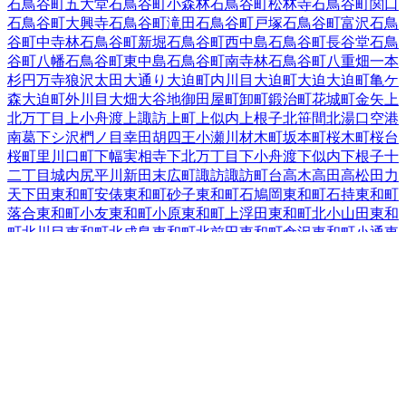
石鳥谷町五大堂
石鳥谷町小森林
石鳥谷町松林寺
石鳥谷町関口
石鳥谷町大興寺
石鳥谷町滝田
石鳥谷町戸塚
石鳥谷町富沢
石鳥
谷町中寺林
石鳥谷町新堀
石鳥谷町西中島
石鳥谷町長谷堂
石鳥
谷町八幡
石鳥谷町東中島
石鳥谷町南寺林
石鳥谷町八重畑
一本
杉
円万寺
狼沢
太田
大通り
大迫町内川目
大迫町大迫
大迫町亀ケ
森
大迫町外川目
大畑
大谷地
御田屋町
卸町
鍛治町
花城町
金矢
上
北万丁目
上小舟渡
上諏訪
上町
上似内
上根子
北笹間
北湯口
空港
南
葛
下シ沢
椚ノ目
幸田
胡四王
小瀬川
材木町
坂本町
桜木町
桜台
桜町
里川口町
下幅
実相寺
下北万丁目
下小舟渡
下似内
下根子
十
二丁目
城内
尻平川
新田
末広町
諏訪
諏訪町
台
高木
高田
高松
田力
天下田
東和町安俵
東和町砂子
東和町石鳩岡
東和町石持
東和町
落合
東和町小友
東和町小原
東和町上浮田
東和町北小山田
東和
町北川目
東和町北成島
東和町北前田
東和町倉沢
東和町小通
東
和町駒籠
東和町下浮田
東和町新地
東和町外谷地
東和町鷹巣堂
東和町田瀬
東和町舘迫
東和町谷内
東和町土沢
東和町毒沢
東和
町中内
東和町東晴山
東和町前田
東和町町井
東和町南川目
東和
町南成島
東和町宮田
東和町百ノ沢
栃内
轟木
豊沢
豊沢町
中北万
丁目
中笹間
中根子
仲町
鍋倉
鉛
成田
南城
西大通り
西晴山
西宮野
目
二枚橋
二枚橋町大通り
二枚橋町北
二枚橋町南
糠塚
野田
東十
二丁目
東宮野目
膝立
1
一日市
藤沢町
双葉町
吹張町
不動
不動町
星が丘
松園町
1
南川原町
南笹間
南新田
南諏訪町
南万丁目
本館
矢沢
山の神
湯口（石川原、田屋、二ツ堰、的場）
湯口（その