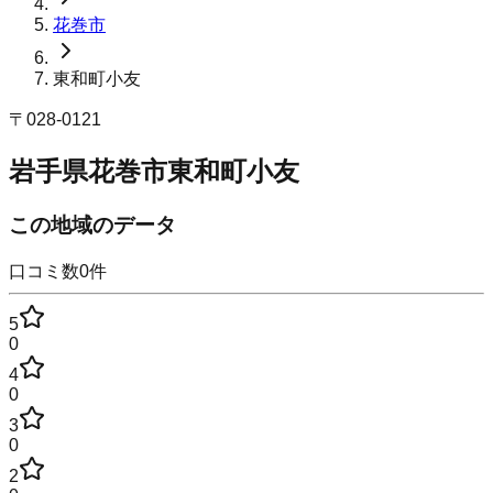
花巻市
東和町小友
〒
028-0121
岩手県花巻市東和町小友
この地域のデータ
口コミ数
0
件
5
0
4
0
3
0
2