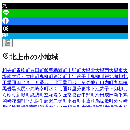
北上市
の小地域
相去町
青柳町
有田町
飯豊
稲瀬町
上野町
大堤北
大堤西
大堤東
大
堤南
大通り
大曲町
鬼柳町
鍛冶町
上江釣子
上鬼柳
川岸
北鬼柳
北
工業団地（３、５番地）
北工業団地（その他）
口内町
九年橋
黒岩
黒沢尻
小鳥崎
幸町
さくら通り
里分
更木
下江釣子
下鬼柳
し
らゆり
新穀町
諏訪町
立花
堤ケ丘
常盤台
中野町
滑田
成田
新平
鳩
岡崎
花園町
平沢
臥牛
藤沢
二子町
本石町
本通り
孫屋敷
町分
村崎
野
柳原町
湯沢
芳町
流通センター
和賀町岩崎
和賀町岩崎新田
和
賀町岩沢
和賀町後藤
和賀町煤孫
和賀町仙人
和賀町竪川目
和賀
町長沼
和賀町藤根
和賀町山口
和賀町横川目
若宮町