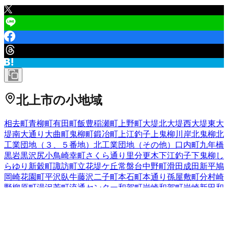
北上市
の小地域
相去町
青柳町
有田町
飯豊
稲瀬町
上野町
大堤北
大堤西
大堤東
大
堤南
大通り
大曲町
鬼柳町
鍛冶町
上江釣子
上鬼柳
川岸
北鬼柳
北
工業団地（３、５番地）
北工業団地（その他）
口内町
九年橋
黒岩
黒沢尻
小鳥崎
幸町
さくら通り
里分
更木
下江釣子
下鬼柳
し
らゆり
新穀町
諏訪町
立花
堤ケ丘
常盤台
中野町
滑田
成田
新平
鳩
岡崎
花園町
平沢
臥牛
藤沢
二子町
本石町
本通り
孫屋敷
町分
村崎
野
柳原町
湯沢
芳町
流通センター
和賀町岩崎
和賀町岩崎新田
和
賀町岩沢
和賀町後藤
和賀町煤孫
和賀町仙人
和賀町竪川目
和賀
町長沼
和賀町藤根
和賀町山口
和賀町横川目
若宮町