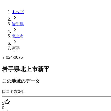
トップ
岩手県
北上市
新平
〒
024-0075
岩手県北上市新平
この地域のデータ
口コミ数
0
件
5
0