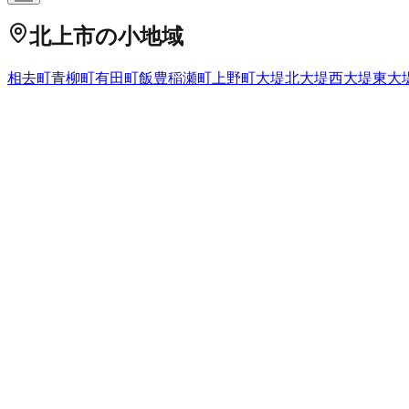
北上市
の小地域
相去町
青柳町
有田町
飯豊
稲瀬町
上野町
大堤北
大堤西
大堤東
大
黒沢尻
小鳥崎
幸町
さくら通り
里分
更木
下江釣子
下鬼柳
しらゆ
湯沢
芳町
流通センター
和賀町岩崎
和賀町岩崎新田
和賀町岩沢
岩手県
の市区町村
盛岡市
2
宮古市
大船渡市
2
花巻市
2
北上市
久慈市
遠野市
一関市
1
西和賀町
胆沢郡金ケ崎町
西磐井郡平泉町
気仙郡住田町
上閉伊
野町
二戸郡一戸町
全国の都道府県
北海道
22
青森県
2
岩手県
49
宮城県
19
秋田県
7
山形県
6
福島県
14
岐阜県
22
静岡県
118
愛知県
100
三重県
26
滋賀県
34
京都府
76
大
県
7
長崎県
14
熊本県
11
大分県
2
宮崎県
7
鹿児島県
7
沖縄県
3