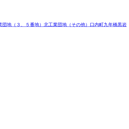
業団地（３、５番地）
北工業団地（その他）
口内町
九年橋
黒岩
園町
平沢
臥牛
藤沢
二子町
本石町
本通り
孫屋敷
町分
村崎野
柳原町
町藤根
和賀町山口
和賀町横川目
若宮町
手郡葛巻町
岩手郡岩手町
紫波郡紫波町
1
紫波郡矢巾町
40
和賀郡
伊郡普代村
九戸郡軽米町
1
九戸郡野田村
九戸郡九戸村
九戸郡洋
川県
172
新潟県
25
富山県
26
石川県
22
福井県
9
山梨県
7
長野県
63
島県
14
山口県
9
徳島県
香川県
7
愛媛県
11
高知県
1
福岡県
37
佐賀