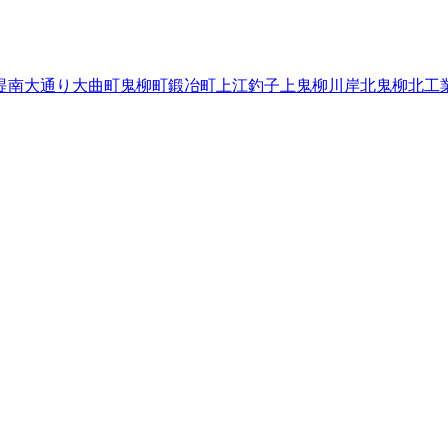
堤南
大通り
大曲町
鬼柳町
鍛冶町
上江釣子
上鬼柳
川岸
北鬼柳
北工
り
新穀町
諏訪町
立花
堤ケ丘
常盤台
中野町
滑田
成田
新平
鳩岡崎
花
和賀町後藤
和賀町煤孫
和賀町仙人
和賀町竪川目
和賀町長沼
和賀
陸前高田市
釜石市
二戸市
八幡平市
奥州市
滝沢市
岩手郡雫石町
岩
郡大槌町
下閉伊郡山田町
下閉伊郡岩泉町
下閉伊郡田野畑村
下閉
茨城県
14
栃木県
14
群馬県
16
埼玉県
249
千葉県
72
東京都
149
神奈
阪府
30
兵庫県
81
奈良県
21
和歌山県
1
鳥取県
5
島根県
4
岡山県
12
広