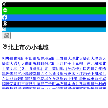
北上市
の小地域
相去町
青柳町
有田町
飯豊
稲瀬町
上野町
大堤北
大堤西
大堤東
大
堤南
大通り
大曲町
鬼柳町
鍛冶町
上江釣子
上鬼柳
川岸
北鬼柳
北
工業団地（３、５番地）
北工業団地（その他）
口内町
九年橋
黒岩
黒沢尻
小鳥崎
幸町
さくら通り
里分
更木
下江釣子
下鬼柳
し
らゆり
新穀町
諏訪町
立花
堤ケ丘
常盤台
中野町
滑田
成田
新平
鳩
岡崎
花園町
平沢
臥牛
藤沢
二子町
本石町
本通り
孫屋敷
町分
村崎
野
柳原町
湯沢
芳町
流通センター
和賀町岩崎
和賀町岩崎新田
和
賀町岩沢
和賀町後藤
和賀町煤孫
和賀町仙人
和賀町竪川目
和賀
町長沼
和賀町藤根
和賀町山口
和賀町横川目
若宮町