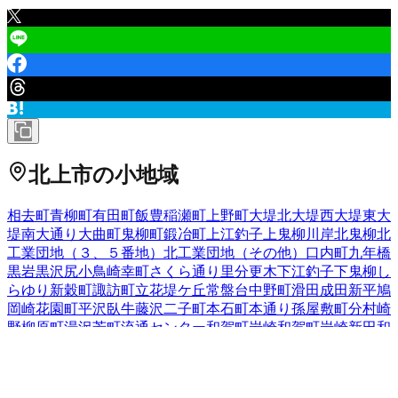
北上市
の小地域
相去町
青柳町
有田町
飯豊
稲瀬町
上野町
大堤北
大堤西
大堤東
大
堤南
大通り
大曲町
鬼柳町
鍛冶町
上江釣子
上鬼柳
川岸
北鬼柳
北
工業団地（３、５番地）
北工業団地（その他）
口内町
九年橋
黒岩
黒沢尻
小鳥崎
幸町
さくら通り
里分
更木
下江釣子
下鬼柳
し
らゆり
新穀町
諏訪町
立花
堤ケ丘
常盤台
中野町
滑田
成田
新平
鳩
岡崎
花園町
平沢
臥牛
藤沢
二子町
本石町
本通り
孫屋敷
町分
村崎
野
柳原町
湯沢
芳町
流通センター
和賀町岩崎
和賀町岩崎新田
和
賀町岩沢
和賀町後藤
和賀町煤孫
和賀町仙人
和賀町竪川目
和賀
町長沼
和賀町藤根
和賀町山口
和賀町横川目
若宮町