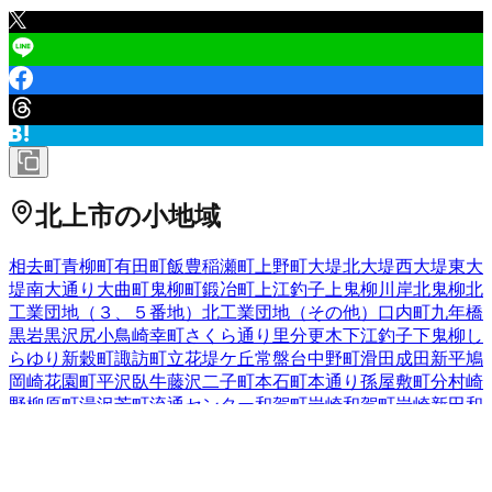
北上市
の小地域
相去町
青柳町
有田町
飯豊
稲瀬町
上野町
大堤北
大堤西
大堤東
大
堤南
大通り
大曲町
鬼柳町
鍛冶町
上江釣子
上鬼柳
川岸
北鬼柳
北
工業団地（３、５番地）
北工業団地（その他）
口内町
九年橋
黒岩
黒沢尻
小鳥崎
幸町
さくら通り
里分
更木
下江釣子
下鬼柳
し
らゆり
新穀町
諏訪町
立花
堤ケ丘
常盤台
中野町
滑田
成田
新平
鳩
岡崎
花園町
平沢
臥牛
藤沢
二子町
本石町
本通り
孫屋敷
町分
村崎
野
柳原町
湯沢
芳町
流通センター
和賀町岩崎
和賀町岩崎新田
和
賀町岩沢
和賀町後藤
和賀町煤孫
和賀町仙人
和賀町竪川目
和賀
町長沼
和賀町藤根
和賀町山口
和賀町横川目
若宮町