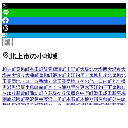
北上市
の小地域
相去町
青柳町
有田町
飯豊
稲瀬町
上野町
大堤北
大堤西
大堤東
大
堤南
大通り
大曲町
鬼柳町
鍛冶町
上江釣子
上鬼柳
川岸
北鬼柳
北
工業団地（３、５番地）
北工業団地（その他）
口内町
九年橋
黒岩
黒沢尻
小鳥崎
幸町
さくら通り
里分
更木
下江釣子
下鬼柳
し
らゆり
新穀町
諏訪町
立花
堤ケ丘
常盤台
中野町
滑田
成田
新平
鳩
岡崎
花園町
平沢
臥牛
藤沢
二子町
本石町
本通り
孫屋敷
町分
村崎
野
柳原町
湯沢
芳町
流通センター
和賀町岩崎
和賀町岩崎新田
和
賀町岩沢
和賀町後藤
和賀町煤孫
和賀町仙人
和賀町竪川目
和賀
町長沼
和賀町藤根
和賀町山口
和賀町横川目
若宮町