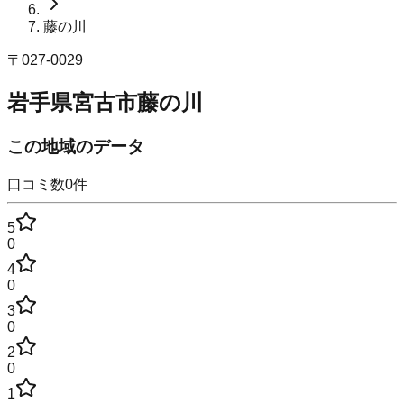
藤の川
〒
027-0029
岩手県宮古市藤の川
この地域のデータ
口コミ数
0
件
5
0
4
0
3
0
2
0
1