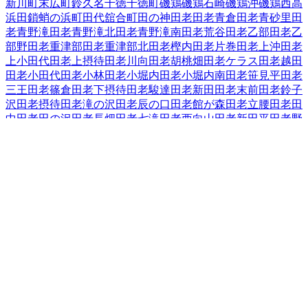
新川町
末広町
鈴久名
千徳
千徳町
磯鶏
磯鶏石崎
磯鶏沖
磯鶏西
高
浜
田鎖
蛸の浜町
田代
舘合町
田の神
田老
田老青倉
田老青砂里
田
老青野滝
田老青野滝北
田老青野滝南
田老荒谷
田老乙部
田老乙
部野
田老重津部
田老重津部北
田老樫内
田老片巻
田老上沖
田老
上小田代
田老上摂待
田老川向
田老胡桃畑
田老ケラス
田老越田
田老小田代
田老小林
田老小堀内
田老小堀内南
田老笹見平
田老
三王
田老篠倉
田老下摂待
田老駿達
田老新田
田老末前
田老鈴子
沢
田老摂待
田老滝の沢
田老辰の口
田老館が森
田老立腰
田老田
中
田老田の沢
田老長畑
田老七滝
田老西向山
田老新田平
田老野
原
田老畑
田老古田
田老星山
田老水沢
田老水沢南
田老向桑畑
田
老向新田
田老向山
田老森崎
田老八幡水神
田老養呂地
田老和野
田老和蒔
田老和山
近内
津軽石
築地
中里団地
長沢
長根
長町
夏屋
西ケ丘
西町
根市
箱石（その他）
箱石（第２地割「７０～１３
６」～第４地割「３～１１」）
花輪
腹帯
日影町
蟇目
日立浜町
日の出町
平津戸
藤の川
藤原
古田
保久田
松山
実田
緑ケ丘
港町
南
町
宮園
宮町
向町
茂市
本町
八木沢
山口
山根町
横町
臨港通
老木
和
井内
和見町
上村
岩手県
の市区町村
盛岡市
2
宮古市
大船渡市
2
花巻市
2
北上市
久慈市
遠野市
一関市