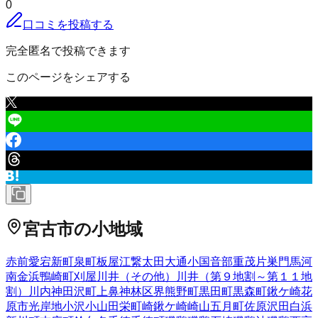
0
口コミを投稿する
完全匿名で投稿できます
このページをシェアする
宮古市
の小地域
赤前
愛宕
新町
泉町
板屋
江繋
太田
大通
小国
音部
重茂
片巣
門馬
河
南
金浜
鴨崎町
刈屋
川井（その他）
川井（第９地割～第１１地
割）
川内
神田沢町
上鼻
神林
区界
熊野町
黒田町
黒森町
鍬ケ崎
花
原市
光岸地
小沢
小山田
栄町
崎鍬ケ崎
崎山
五月町
佐原
沢田
白浜