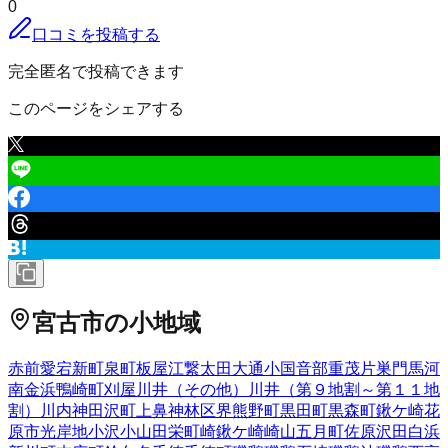
0
口コミを投稿する
完全匿名で投稿できます
このページをシェアする
宮古市
の小地域
赤前
愛宕
新町
泉町
板屋
江繋
太田
大通
小国
音部
重茂
片巣
門馬
河
南
金浜
鴨崎町
刈屋
川井（その他）
川井（第９地割～第１１地
割）
川内
神田沢町
上鼻
神林
区界
熊野町
黒田町
黒森町
鍬ケ崎
花
原市
光岸地
小沢
小山田
栄町
崎鍬ケ崎
崎山
五月町
佐原
沢田
白浜