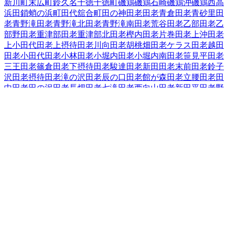
新川町
末広町
鈴久名
千徳
千徳町
磯鶏
磯鶏石崎
磯鶏沖
磯鶏西
高
浜
田鎖
蛸の浜町
田代
舘合町
田の神
田老
田老青倉
田老青砂里
田
老青野滝
田老青野滝北
田老青野滝南
田老荒谷
田老乙部
田老乙
部野
田老重津部
田老重津部北
田老樫内
田老片巻
田老上沖
田老
上小田代
田老上摂待
田老川向
田老胡桃畑
田老ケラス
田老越田
田老小田代
田老小林
田老小堀内
田老小堀内南
田老笹見平
田老
三王
田老篠倉
田老下摂待
田老駿達
田老新田
田老末前
田老鈴子
沢
田老摂待
田老滝の沢
田老辰の口
田老館が森
田老立腰
田老田
中
田老田の沢
田老長畑
田老七滝
田老西向山
田老新田平
田老野
原
田老畑
田老古田
田老星山
田老水沢
田老水沢南
田老向桑畑
田
老向新田
田老向山
田老森崎
田老八幡水神
田老養呂地
田老和野
田老和蒔
田老和山
近内
津軽石
築地
中里団地
長沢
長根
長町
夏屋
西ケ丘
西町
根市
箱石（その他）
箱石（第２地割「７０～１３
６」～第４地割「３～１１」）
花輪
腹帯
日影町
蟇目
日立浜町
日の出町
平津戸
藤の川
藤原
古田
保久田
松山
実田
緑ケ丘
港町
南
町
宮園
宮町
向町
茂市
本町
八木沢
山口
山根町
横町
臨港通
老木
和
井内
和見町
上村
岩手県
の市区町村
盛岡市
2
宮古市
大船渡市
2
花巻市
2
北上市
久慈市
遠野市
一関市