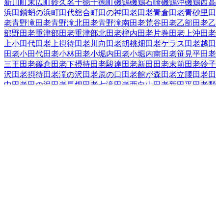
新川町
末広町
鈴久名
千徳
千徳町
磯鶏
磯鶏石崎
磯鶏沖
磯鶏西
高
浜
田鎖
蛸の浜町
田代
舘合町
田の神
田老
田老青倉
田老青砂里
田
老青野滝
田老青野滝北
田老青野滝南
田老荒谷
田老乙部
田老乙
部野
田老重津部
田老重津部北
田老樫内
田老片巻
田老上沖
田老
上小田代
田老上摂待
田老川向
田老胡桃畑
田老ケラス
田老越田
田老小田代
田老小林
田老小堀内
田老小堀内南
田老笹見平
田老
三王
田老篠倉
田老下摂待
田老駿達
田老新田
田老末前
田老鈴子
沢
田老摂待
田老滝の沢
田老辰の口
田老館が森
田老立腰
田老田
中
田老田の沢
田老長畑
田老七滝
田老西向山
田老新田平
田老野
原
田老畑
田老古田
田老星山
田老水沢
田老水沢南
田老向桑畑
田
老向新田
田老向山
田老森崎
田老八幡水神
田老養呂地
田老和野
田老和蒔
田老和山
近内
津軽石
築地
中里団地
長沢
長根
長町
夏屋
西ケ丘
西町
根市
箱石（その他）
箱石（第２地割「７０～１３
６」～第４地割「３～１１」）
花輪
腹帯
日影町
蟇目
日立浜町
日の出町
平津戸
藤の川
藤原
古田
保久田
松山
実田
緑ケ丘
港町
南
町
宮園
宮町
向町
茂市
本町
八木沢
山口
山根町
横町
臨港通
老木
和
井内
和見町
上村
岩手県
の市区町村
盛岡市
2
宮古市
大船渡市
2
花巻市
2
北上市
久慈市
遠野市
一関市