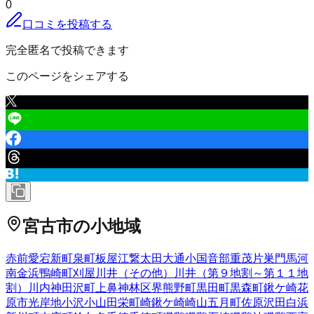
0
口コミを投稿する
完全匿名で投稿できます
このページをシェアする
宮古市
の小地域
赤前
愛宕
新町
泉町
板屋
江繋
太田
大通
小国
音部
重茂
片巣
門馬
河
南
金浜
鴨崎町
刈屋
川井（その他）
川井（第９地割～第１１地
割）
川内
神田沢町
上鼻
神林
区界
熊野町
黒田町
黒森町
鍬ケ崎
花
原市
光岸地
小沢
小山田
栄町
崎鍬ケ崎
崎山
五月町
佐原
沢田
白浜