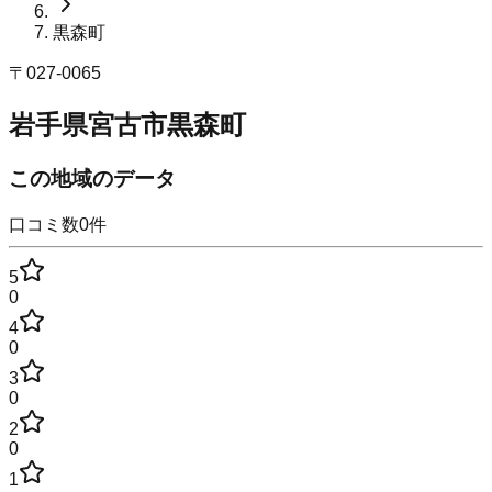
黒森町
〒
027-0065
岩手県宮古市黒森町
この地域のデータ
口コミ数
0
件
5
0
4
0
3
0
2
0
1