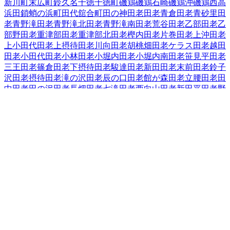
新川町
末広町
鈴久名
千徳
千徳町
磯鶏
磯鶏石崎
磯鶏沖
磯鶏西
高
浜
田鎖
蛸の浜町
田代
舘合町
田の神
田老
田老青倉
田老青砂里
田
老青野滝
田老青野滝北
田老青野滝南
田老荒谷
田老乙部
田老乙
部野
田老重津部
田老重津部北
田老樫内
田老片巻
田老上沖
田老
上小田代
田老上摂待
田老川向
田老胡桃畑
田老ケラス
田老越田
田老小田代
田老小林
田老小堀内
田老小堀内南
田老笹見平
田老
三王
田老篠倉
田老下摂待
田老駿達
田老新田
田老末前
田老鈴子
沢
田老摂待
田老滝の沢
田老辰の口
田老館が森
田老立腰
田老田
中
田老田の沢
田老長畑
田老七滝
田老西向山
田老新田平
田老野
原
田老畑
田老古田
田老星山
田老水沢
田老水沢南
田老向桑畑
田
老向新田
田老向山
田老森崎
田老八幡水神
田老養呂地
田老和野
田老和蒔
田老和山
近内
津軽石
築地
中里団地
長沢
長根
長町
夏屋
西ケ丘
西町
根市
箱石（その他）
箱石（第２地割「７０～１３
６」～第４地割「３～１１」）
花輪
腹帯
日影町
蟇目
日立浜町
日の出町
平津戸
藤の川
藤原
古田
保久田
松山
実田
緑ケ丘
港町
南
町
宮園
宮町
向町
茂市
本町
八木沢
山口
山根町
横町
臨港通
老木
和
井内
和見町
上村
岩手県
の市区町村
盛岡市
2
宮古市
大船渡市
2
花巻市
2
北上市
久慈市
遠野市
一関市