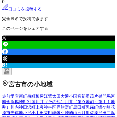
0
口コミを投稿する
完全匿名で投稿できます
このページをシェアする
宮古市
の小地域
赤前
愛宕
新町
泉町
板屋
江繋
太田
大通
小国
音部
重茂
片巣
門馬
河
南
金浜
鴨崎町
刈屋
川井（その他）
川井（第９地割～第１１地
割）
川内
神田沢町
上鼻
神林
区界
熊野町
黒田町
黒森町
鍬ケ崎
花
原市
光岸地
小沢
小山田
栄町
崎鍬ケ崎
崎山
五月町
佐原
沢田
白浜