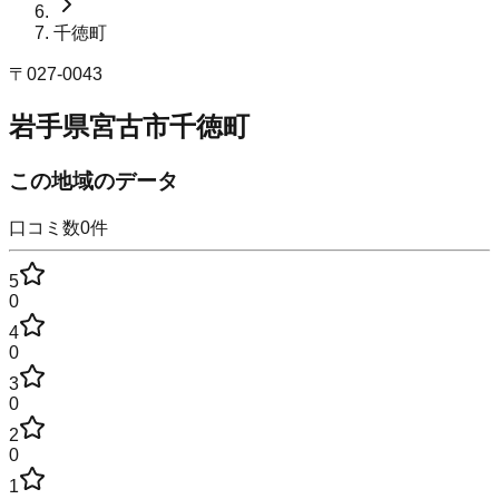
千徳町
〒
027-0043
岩手県宮古市千徳町
この地域のデータ
口コミ数
0
件
5
0
4
0
3
0
2
0
1