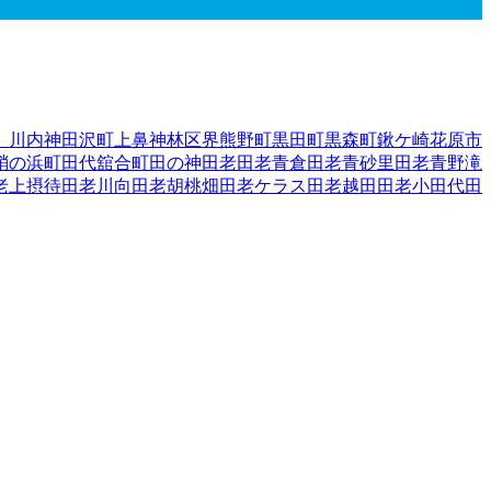
）
川内
神田沢町
上鼻
神林
区界
熊野町
黒田町
黒森町
鍬ケ崎
花原市
蛸の浜町
田代
舘合町
田の神
田老
田老青倉
田老青砂里
田老青野滝
老上摂待
田老川向
田老胡桃畑
田老ケラス
田老越田
田老小田代
田
滝の沢
田老辰の口
田老館が森
田老立腰
田老田中
田老田の沢
田老
老森崎
田老八幡水神
田老養呂地
田老和野
田老和蒔
田老和山
近内
１」）
花輪
腹帯
日影町
蟇目
日立浜町
日の出町
平津戸
藤の川
藤原
手郡葛巻町
岩手郡岩手町
紫波郡紫波町
1
紫波郡矢巾町
40
和賀郡
伊郡普代村
九戸郡軽米町
1
九戸郡野田村
九戸郡九戸村
九戸郡洋