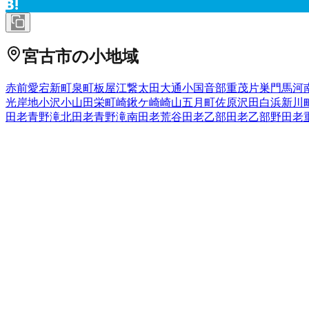
宮古市
の小地域
赤前
愛宕
新町
泉町
板屋
江繋
太田
大通
小国
音部
重茂
片巣
門馬
河
光岸地
小沢
小山田
栄町
崎鍬ケ崎
崎山
五月町
佐原
沢田
白浜
新川
田老青野滝北
田老青野滝南
田老荒谷
田老乙部
田老乙部野
田老
老小林
田老小堀内
田老小堀内南
田老笹見平
田老三王
田老篠倉
長畑
田老七滝
田老西向山
田老新田平
田老野原
田老畑
田老古田
津軽石
築地
中里団地
長沢
長根
長町
夏屋
西ケ丘
西町
根市
箱石（
古田
保久田
松山
実田
緑ケ丘
港町
南町
宮園
宮町
向町
茂市
本町
八
岩手県
の市区町村
盛岡市
2
宮古市
大船渡市
2
花巻市
2
北上市
久慈市
遠野市
一関市
1
西和賀町
胆沢郡金ケ崎町
西磐井郡平泉町
気仙郡住田町
上閉伊
野町
二戸郡一戸町
全国の都道府県