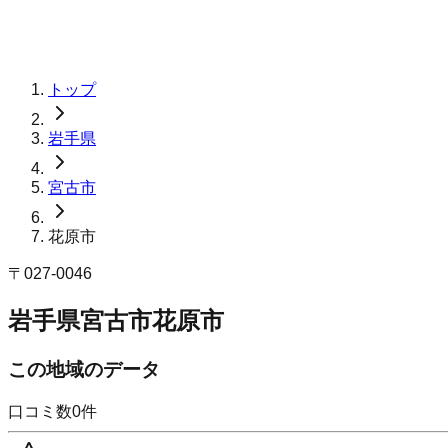
トップ
岩手県
宮古市
花原市
〒
027-0046
岩手県宮古市花原市
この地域のデータ
口コミ数
0
件