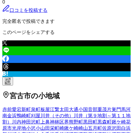
0
口コミを投稿する
完全匿名で投稿できます
このページをシェアする
宮古市
の小地域
赤前
愛宕
新町
泉町
板屋
江繋
太田
大通
小国
音部
重茂
片巣
門馬
河
南
金浜
鴨崎町
刈屋
川井（その他）
川井（第９地割～第１１地
割）
川内
神田沢町
上鼻
神林
区界
熊野町
黒田町
黒森町
鍬ケ崎
花
原市
光岸地
小沢
小山田
栄町
崎鍬ケ崎
崎山
五月町
佐原
沢田
白浜