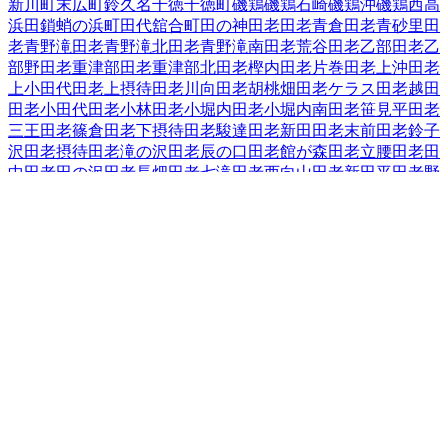
新川町
末広町
鈴久名
千徳
千徳町
磯鶏
磯鶏石崎
磯鶏沖
磯鶏西
高
浜
田鎖
蛸の浜町
田代
舘合町
田の神
田老
田老青倉
田老青砂里
田
老青野滝
田老青野滝北
田老青野滝南
田老荒谷
田老乙部
田老乙
部野
田老重津部
田老重津部北
田老樫内
田老片巻
田老上沖
田老
上小田代
田老上摂待
田老川向
田老胡桃畑
田老ケラス
田老越田
田老小田代
田老小林
田老小堀内
田老小堀内南
田老笹見平
田老
三王
田老篠倉
田老下摂待
田老駿達
田老新田
田老末前
田老鈴子
沢
田老摂待
田老滝の沢
田老辰の口
田老館が森
田老立腰
田老田
中
田老田の沢
田老長畑
田老七滝
田老西向山
田老新田平
田老野
原
田老畑
田老古田
田老星山
田老水沢
田老水沢南
田老向桑畑
田
老向新田
田老向山
田老森崎
田老八幡水神
田老養呂地
田老和野
田老和蒔
田老和山
近内
津軽石
築地
中里団地
長沢
長根
長町
夏屋
西ケ丘
西町
根市
箱石（その他）
箱石（第２地割「７０～１３
６」～第４地割「３～１１」）
花輪
腹帯
日影町
蟇目
日立浜町
日の出町
平津戸
藤の川
藤原
古田
保久田
松山
実田
緑ケ丘
港町
南
町
宮園
宮町
向町
茂市
本町
八木沢
山口
山根町
横町
臨港通
老木
和
井内
和見町
上村
岩手県
の市区町村
盛岡市
2
宮古市
大船渡市
2
花巻市
2
北上市
久慈市
遠野市
一関市