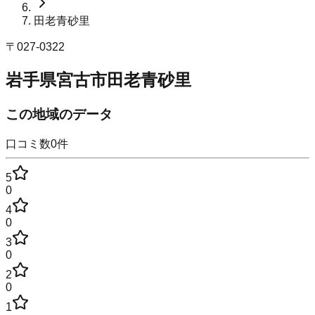
田老青砂里
〒
027-0322
岩手県宮古市田老青砂里
この地域のデータ
口コミ数
0
件
5
0
4
0
3
0
2
0
1