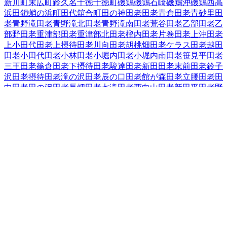
新川町
末広町
鈴久名
千徳
千徳町
磯鶏
磯鶏石崎
磯鶏沖
磯鶏西
高
浜
田鎖
蛸の浜町
田代
舘合町
田の神
田老
田老青倉
田老青砂里
田
老青野滝
田老青野滝北
田老青野滝南
田老荒谷
田老乙部
田老乙
部野
田老重津部
田老重津部北
田老樫内
田老片巻
田老上沖
田老
上小田代
田老上摂待
田老川向
田老胡桃畑
田老ケラス
田老越田
田老小田代
田老小林
田老小堀内
田老小堀内南
田老笹見平
田老
三王
田老篠倉
田老下摂待
田老駿達
田老新田
田老末前
田老鈴子
沢
田老摂待
田老滝の沢
田老辰の口
田老館が森
田老立腰
田老田
中
田老田の沢
田老長畑
田老七滝
田老西向山
田老新田平
田老野
原
田老畑
田老古田
田老星山
田老水沢
田老水沢南
田老向桑畑
田
老向新田
田老向山
田老森崎
田老八幡水神
田老養呂地
田老和野
田老和蒔
田老和山
近内
津軽石
築地
中里団地
長沢
長根
長町
夏屋
西ケ丘
西町
根市
箱石（その他）
箱石（第２地割「７０～１３
６」～第４地割「３～１１」）
花輪
腹帯
日影町
蟇目
日立浜町
日の出町
平津戸
藤の川
藤原
古田
保久田
松山
実田
緑ケ丘
港町
南
町
宮園
宮町
向町
茂市
本町
八木沢
山口
山根町
横町
臨港通
老木
和
井内
和見町
上村
岩手県
の市区町村
盛岡市
2
宮古市
大船渡市
2
花巻市
2
北上市
久慈市
遠野市
一関市