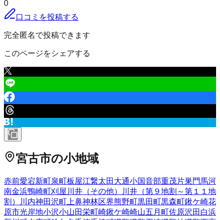
0
口コミを投稿する
完全匿名で投稿できます
このページをシェアする
宮古市
の小地域
赤前
愛宕
新町
泉町
板屋
江繋
太田
大通
小国
音部
重茂
片巣
門馬
河
南
金浜
鴨崎町
刈屋
川井（その他）
川井（第９地割～第１１地
割）
川内
神田沢町
上鼻
神林
区界
熊野町
黒田町
黒森町
鍬ケ崎
花
原市
光岸地
小沢
小山田
栄町
崎鍬ケ崎
崎山
五月町
佐原
沢田
白浜