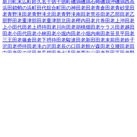
新川町
末広町
鈴久名
千徳
千徳町
磯鶏
磯鶏石崎
磯鶏沖
磯鶏西
高
浜
田鎖
蛸の浜町
田代
舘合町
田の神
田老
田老青倉
田老青砂里
田
老青野滝
田老青野滝北
田老青野滝南
田老荒谷
田老乙部
田老乙
部野
田老重津部
田老重津部北
田老樫内
田老片巻
田老上沖
田老
上小田代
田老上摂待
田老川向
田老胡桃畑
田老ケラス
田老越田
田老小田代
田老小林
田老小堀内
田老小堀内南
田老笹見平
田老
三王
田老篠倉
田老下摂待
田老駿達
田老新田
田老末前
田老鈴子
沢
田老摂待
田老滝の沢
田老辰の口
田老館が森
田老立腰
田老田
中
田老田の沢
田老長畑
田老七滝
田老西向山
田老新田平
田老野
原
田老畑
田老古田
田老星山
田老水沢
田老水沢南
田老向桑畑
田
老向新田
田老向山
田老森崎
田老八幡水神
田老養呂地
田老和野
田老和蒔
田老和山
近内
津軽石
築地
中里団地
長沢
長根
長町
夏屋
西ケ丘
西町
根市
箱石（その他）
箱石（第２地割「７０～１３
６」～第４地割「３～１１」）
花輪
腹帯
日影町
蟇目
日立浜町
日の出町
平津戸
藤の川
藤原
古田
保久田
松山
実田
緑ケ丘
港町
南
町
宮園
宮町
向町
茂市
本町
八木沢
山口
山根町
横町
臨港通
老木
和
井内
和見町
上村
岩手県
の市区町村
盛岡市
2
宮古市
大船渡市
2
花巻市
2
北上市
久慈市
遠野市
一関市