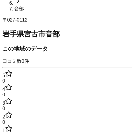
音部
〒
027-0112
岩手県宮古市音部
この地域のデータ
口コミ数
0
件
5
0
4
0
3
0
2
0
1