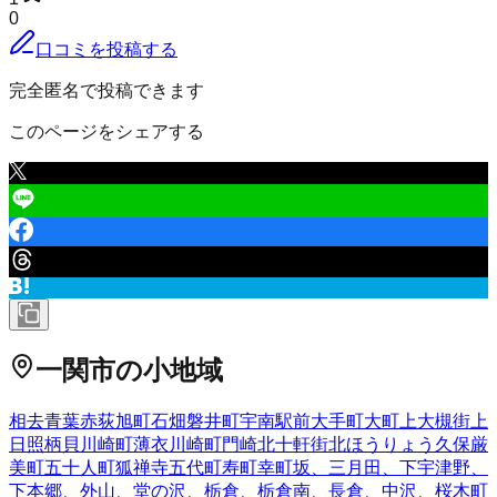
0
口コミを投稿する
完全匿名で投稿できます
このページをシェアする
一関市
の小地域
相去
青葉
赤荻
旭町
石畑
磐井町
宇南
駅前
大手町
大町
上大槻街
上
日照
柄貝
川崎町薄衣
川崎町門崎
北十軒街
北ほうりょう
久保
厳
美町
五十人町
狐禅寺
五代町
寿町
幸町
坂、三月田、下宇津野、
下本郷、外山、堂の沢、栃倉、栃倉南、長倉、中沢、
桜木町