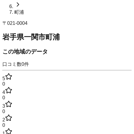
町浦
〒
021-0004
岩手県一関市町浦
この地域のデータ
口コミ数
0
件
5
0
4
0
3
0
2
0
1