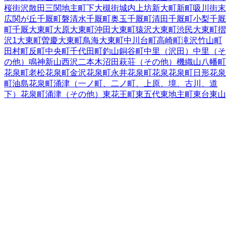
桜街
沢
散田
三関
地主町
下大槻街
城内
上坊
新大町
新町
吸川街
末
広
関が丘
千厩町磐清水
千厩町奥玉
千厩町清田
千厩町小梨
千厩
町千厩
大東町大原
大東町沖田
大東町猿沢
大東町渋民
大東町摺
沢
1
大東町曽慶
大東町鳥海
大東町中川
台町
高崎町
滝沢
竹山町
田村町
反町
中央町
千代田町
釣山
銅谷町
中里（沢田）
中里（そ
の他）
鳴神
新山
西沢
二本木
沼田
萩荘（その他）
機織山
八幡町
花泉町老松
花泉町金沢
花泉町永井
花泉町花泉
花泉町日形
花泉
町油島
花泉町涌津（一ノ町、二ノ町、上原、境、古川、道
下）
花泉町涌津（その他）
東花王町
東五代
東地主町
東台
東山
町田河津
東山町長坂
東山町松川
広街
樋渡
深町
藤沢町大籠
藤沢
町黄海
藤沢町砂子田
藤沢町徳田
藤沢町新沼
藤沢町西口
藤沢町
藤沢
藤沢町保呂羽
藤沢町増沢
舞川
真柴
町浦
南十軒街
南新町
南
ほうりょう
南町
宮坂町
宮下町
宮前町
室根町折壁
室根町津谷川
室根町矢越
弥栄
柳町
山目（大槻）
山目（才天）
山目（境）
山
目（里前）
山目（沢内）
山目（三反田）
山目（十二神）
山目
（立沢）
山目（館）
山目（寺前）
山目（泥田）
山目（泥田山
下）
山目（中野）
山目（前田）
山目町
山目（向野）
豊町
要害
蘭梅町
岩手県
の市区町村