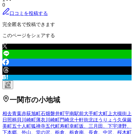
0
口コミを投稿する
完全匿名で投稿できます
このページをシェアする
一関市
の小地域
相去
青葉
赤荻
旭町
石畑
磐井町
宇南
駅前
大手町
大町
上大槻街
上
日照
柄貝
川崎町薄衣
川崎町門崎
北十軒街
北ほうりょう
久保
厳
美町
五十人町
狐禅寺
五代町
寿町
幸町
坂、三月田、下宇津野、
下本郷、外山、堂の沢、栃倉、栃倉南、長倉、中沢、
桜木町