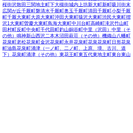
桜街
沢
散田
三関
地主町
下大槻街
城内
上坊
新大町
新町
吸川街
末
広
関が丘
千厩町磐清水
千厩町奥玉
千厩町清田
千厩町小梨
千厩
町千厩
大東町大原
大東町沖田
大東町猿沢
大東町渋民
大東町摺
沢
1
大東町曽慶
大東町鳥海
大東町中川
台町
高崎町
滝沢
竹山町
田村町
反町
中央町
千代田町
釣山
銅谷町
中里（沢田）
中里（そ
の他）
鳴神
新山
西沢
二本木
沼田
萩荘（その他）
機織山
八幡町
花泉町老松
花泉町金沢
花泉町永井
花泉町花泉
花泉町日形
花泉
町油島
花泉町涌津（一ノ町、二ノ町、上原、境、古川、道
下）
花泉町涌津（その他）
東花王町
東五代
東地主町
東台
東山
町田河津
東山町長坂
東山町松川
広街
樋渡
深町
藤沢町大籠
藤沢
町黄海
藤沢町砂子田
藤沢町徳田
藤沢町新沼
藤沢町西口
藤沢町
藤沢
藤沢町保呂羽
藤沢町増沢
舞川
真柴
町浦
南十軒街
南新町
南
ほうりょう
南町
宮坂町
宮下町
宮前町
室根町折壁
室根町津谷川
室根町矢越
弥栄
柳町
山目（大槻）
山目（才天）
山目（境）
山
目（里前）
山目（沢内）
山目（三反田）
山目（十二神）
山目
（立沢）
山目（館）
山目（寺前）
山目（泥田）
山目（泥田山
下）
山目（中野）
山目（前田）
山目町
山目（向野）
豊町
要害
蘭梅町
岩手県
の市区町村