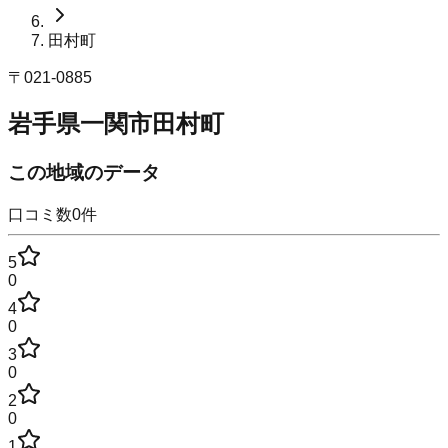
田村町
〒
021-0885
岩手県一関市田村町
この地域のデータ
口コミ数
0
件
5
0
4
0
3
0
2
0
1