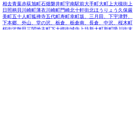
相去
青葉
赤荻
旭町
石畑
磐井町
宇南
駅前
大手町
大町
上大槻街
上
日照
柄貝
川崎町薄衣
川崎町門崎
北十軒街
北ほうりょう
久保
厳
美町
五十人町
狐禅寺
五代町
寿町
幸町
坂、三月田、下宇津野、
下本郷、外山、堂の沢、栃倉、栃倉南、長倉、中沢、
桜木町
桜街
沢
散田
三関
地主町
下大槻街
城内
上坊
新大町
新町
吸川街
末
広
関が丘
千厩町磐清水
千厩町奥玉
千厩町清田
千厩町小梨
千厩
町千厩
大東町大原
大東町沖田
大東町猿沢
大東町渋民
大東町摺
沢
1
大東町曽慶
大東町鳥海
大東町中川
台町
高崎町
滝沢
竹山町
田村町
反町
中央町
千代田町
釣山
銅谷町
中里（沢田）
中里（そ
の他）
鳴神
新山
西沢
二本木
沼田
萩荘（その他）
機織山
八幡町
花泉町老松
花泉町金沢
花泉町永井
花泉町花泉
花泉町日形
花泉
町油島
花泉町涌津（一ノ町、二ノ町、上原、境、古川、道
下）
花泉町涌津（その他）
東花王町
東五代
東地主町
東台
東山
町田河津
東山町長坂
東山町松川
広街
樋渡
深町
藤沢町大籠
藤沢
町黄海
藤沢町砂子田
藤沢町徳田
藤沢町新沼
藤沢町西口
藤沢町
藤沢
藤沢町保呂羽
藤沢町増沢
舞川
真柴
町浦
南十軒街
南新町
南
ほうりょう
南町
宮坂町
宮下町
宮前町
室根町折壁
室根町津谷川
室根町矢越
弥栄
柳町
山目（大槻）
山目（才天）
山目（境）
山
目（里前）
山目（沢内）
山目（三反田）
山目（十二神）
山目
（立沢）
山目（館）
山目（寺前）
山目（泥田）
山目（泥田山
下）
山目（中野）
山目（前田）
山目町
山目（向野）
豊町
要害