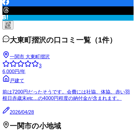
大東町摺沢
の口コミ一覧
（
1
件）
一関市 大東町摺沢
3
6,000
円
/年
戸建て
前は7200円だったそうです。会費には社協、体協、赤い羽
根日赤歳末etc…の4000円程度の納付金が含まれます。
2026/04/28
一関市
の小地域