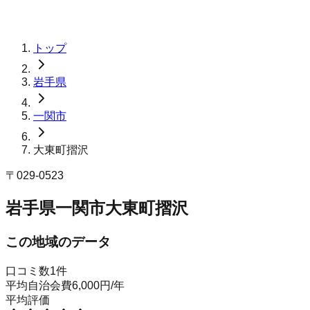
トップ
岩手県
一関市
大東町摺沢
〒
029-0523
岩手県一関市大東町摺沢
この地域のデータ
口コミ数
1
件
平均自治会費
6,000
円
/年
平均評価