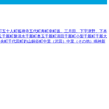
町
五十人町
狐禅寺
五代町
寿町
幸町
坂、三月田、下宇津野、下本
丘
千厩町磐清水
千厩町奥玉
千厩町清田
千厩町小梨
千厩町千厩
大
中央町
千代田町
釣山
銅谷町
中里（沢田）
中里（その他）
鳴神
新
津（一ノ町、二ノ町、上原、境、古川、道下）
花泉町涌津（そ
沢町徳田
藤沢町新沼
藤沢町西口
藤沢町藤沢
藤沢町保呂羽
藤沢町
大槻）
山目（才天）
山目（境）
山目（里前）
山目（沢内）
山目
山目町
山目（向野）
豊町
要害
蘭梅町
手郡葛巻町
岩手郡岩手町
紫波郡紫波町
1
紫波郡矢巾町
40
和賀郡
伊郡普代村
九戸郡軽米町
1
九戸郡野田村
九戸郡九戸村
九戸郡洋