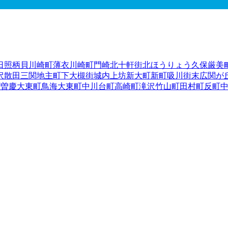
日照
柄貝
川崎町薄衣
川崎町門崎
北十軒街
北ほうりょう
久保
厳美
沢
散田
三関
地主町
下大槻街
城内
上坊
新大町
新町
吸川街
末広
関が
町曽慶
大東町鳥海
大東町中川
台町
高崎町
滝沢
竹山町
田村町
反町
泉町金沢
花泉町永井
花泉町花泉
花泉町日形
花泉町油島
花泉町涌
東山町松川
広街
樋渡
深町
藤沢町大籠
藤沢町黄海
藤沢町砂子田
藤
下町
宮前町
室根町折壁
室根町津谷川
室根町矢越
弥栄
柳町
山目（
前）
山目（泥田）
山目（泥田山下）
山目（中野）
山目（前田）
陸前高田市
釜石市
二戸市
八幡平市
奥州市
滝沢市
岩手郡雫石町
岩
郡大槌町
下閉伊郡山田町
下閉伊郡岩泉町
下閉伊郡田野畑村
下閉