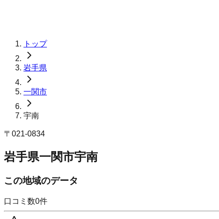
トップ
岩手県
一関市
宇南
〒
021-0834
岩手県一関市宇南
この地域のデータ
口コミ数
0
件