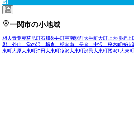
一関市
の小地域
相去
青葉
赤荻
旭町
石畑
磐井町
宇南
駅前
大手町
大町
上大槻街
上
郷、外山、堂の沢、栃倉、栃倉南、長倉、中沢、
桜木町
桜街
東町大原
大東町沖田
大東町猿沢
大東町渋民
大東町摺沢
1
大東
山
西沢
二本木
沼田
萩荘（その他）
機織山
八幡町
花泉町老松
花
の他）
東花王町
東五代
東地主町
東台
東山町田河津
東山町長坂
増沢
舞川
真柴
町浦
南十軒街
南新町
南ほうりょう
南町
宮坂町
宮
（三反田）
山目（十二神）
山目（立沢）
山目（館）
山目（寺
岩手県
の市区町村
盛岡市
2
宮古市
大船渡市
2
花巻市
2
北上市
久慈市
遠野市
一関市
1
西和賀町
胆沢郡金ケ崎町
西磐井郡平泉町
気仙郡住田町
上閉伊
野町
二戸郡一戸町
全国の都道府県