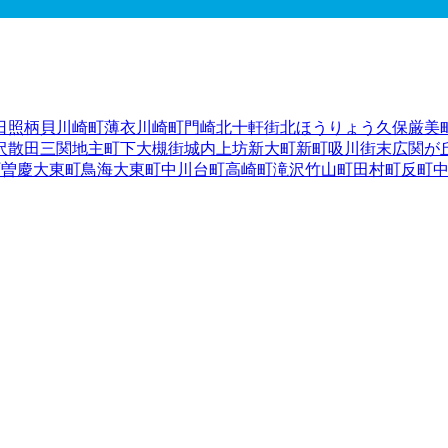
日照
柄貝
川崎町薄衣
川崎町門崎
北十軒街
北ほうりょう
久保
厳美
沢
散田
三関
地主町
下大槻街
城内
上坊
新大町
新町
吸川街
末広
関が
町曽慶
大東町鳥海
大東町中川
台町
高崎町
滝沢
竹山町
田村町
反町
泉町金沢
花泉町永井
花泉町花泉
花泉町日形
花泉町油島
花泉町涌
東山町松川
広街
樋渡
深町
藤沢町大籠
藤沢町黄海
藤沢町砂子田
藤
下町
宮前町
室根町折壁
室根町津谷川
室根町矢越
弥栄
柳町
山目（
前）
山目（泥田）
山目（泥田山下）
山目（中野）
山目（前田）
陸前高田市
釜石市
二戸市
八幡平市
奥州市
滝沢市
岩手郡雫石町
岩
郡大槌町
下閉伊郡山田町
下閉伊郡岩泉町
下閉伊郡田野畑村
下閉