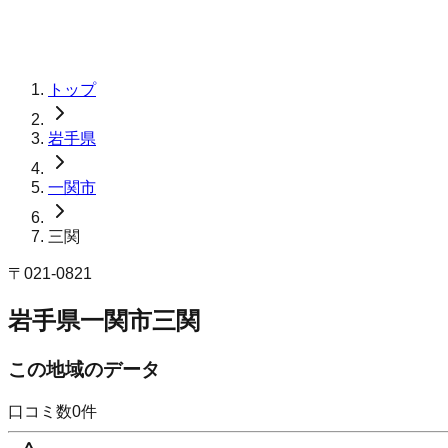
トップ
岩手県
一関市
三関
〒
021-0821
岩手県一関市三関
この地域のデータ
口コミ数
0
件