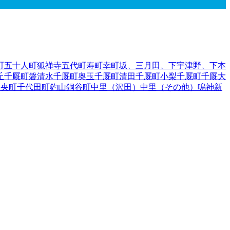
町
五十人町
狐禅寺
五代町
寿町
幸町
坂、三月田、下宇津野、下本
丘
千厩町磐清水
千厩町奥玉
千厩町清田
千厩町小梨
千厩町千厩
大
中央町
千代田町
釣山
銅谷町
中里（沢田）
中里（その他）
鳴神
新
津（一ノ町、二ノ町、上原、境、古川、道下）
花泉町涌津（そ
沢町徳田
藤沢町新沼
藤沢町西口
藤沢町藤沢
藤沢町保呂羽
藤沢町
大槻）
山目（才天）
山目（境）
山目（里前）
山目（沢内）
山目
山目町
山目（向野）
豊町
要害
蘭梅町
手郡葛巻町
岩手郡岩手町
紫波郡紫波町
1
紫波郡矢巾町
40
和賀郡
伊郡普代村
九戸郡軽米町
1
九戸郡野田村
九戸郡九戸村
九戸郡洋