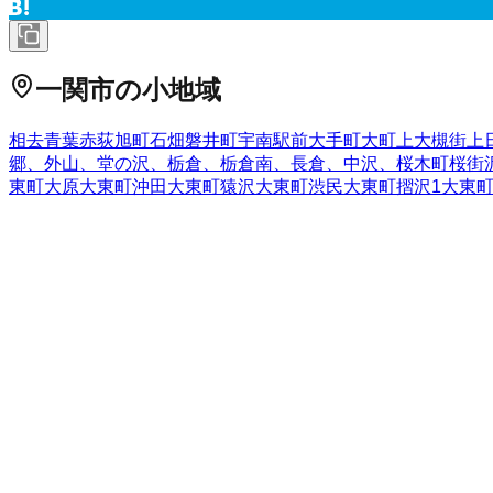
一関市
の小地域
相去
青葉
赤荻
旭町
石畑
磐井町
宇南
駅前
大手町
大町
上大槻街
上
郷、外山、堂の沢、栃倉、栃倉南、長倉、中沢、
桜木町
桜街
東町大原
大東町沖田
大東町猿沢
大東町渋民
大東町摺沢
1
大東
山
西沢
二本木
沼田
萩荘（その他）
機織山
八幡町
花泉町老松
花
の他）
東花王町
東五代
東地主町
東台
東山町田河津
東山町長坂
増沢
舞川
真柴
町浦
南十軒街
南新町
南ほうりょう
南町
宮坂町
宮
（三反田）
山目（十二神）
山目（立沢）
山目（館）
山目（寺
岩手県
の市区町村
盛岡市
2
宮古市
大船渡市
2
花巻市
2
北上市
久慈市
遠野市
一関市
1
西和賀町
胆沢郡金ケ崎町
西磐井郡平泉町
気仙郡住田町
上閉伊
野町
二戸郡一戸町
全国の都道府県