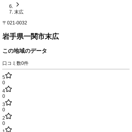
末広
〒
021-0032
岩手県一関市末広
この地域のデータ
口コミ数
0
件
5
0
4
0
3
0
2
0
1