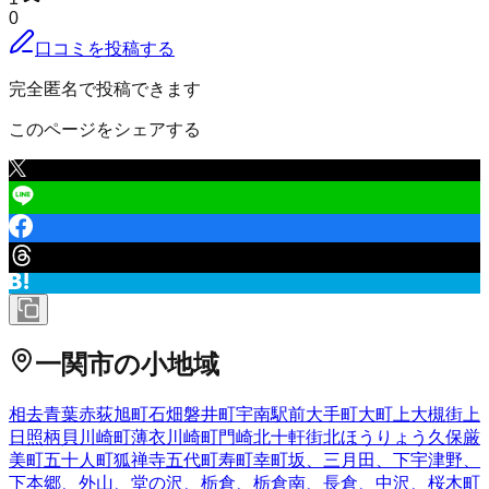
0
口コミを投稿する
完全匿名で投稿できます
このページをシェアする
一関市
の小地域
相去
青葉
赤荻
旭町
石畑
磐井町
宇南
駅前
大手町
大町
上大槻街
上
日照
柄貝
川崎町薄衣
川崎町門崎
北十軒街
北ほうりょう
久保
厳
美町
五十人町
狐禅寺
五代町
寿町
幸町
坂、三月田、下宇津野、
下本郷、外山、堂の沢、栃倉、栃倉南、長倉、中沢、
桜木町