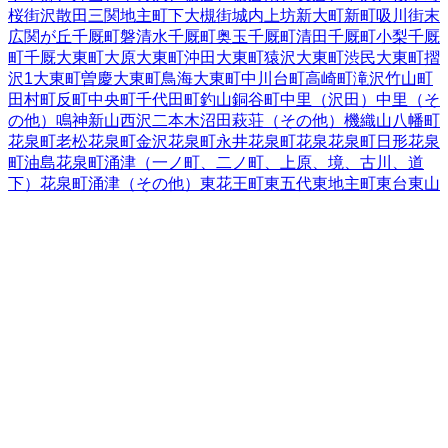
桜街
沢
散田
三関
地主町
下大槻街
城内
上坊
新大町
新町
吸川街
末
広
関が丘
千厩町磐清水
千厩町奥玉
千厩町清田
千厩町小梨
千厩
町千厩
大東町大原
大東町沖田
大東町猿沢
大東町渋民
大東町摺
沢
1
大東町曽慶
大東町鳥海
大東町中川
台町
高崎町
滝沢
竹山町
田村町
反町
中央町
千代田町
釣山
銅谷町
中里（沢田）
中里（そ
の他）
鳴神
新山
西沢
二本木
沼田
萩荘（その他）
機織山
八幡町
花泉町老松
花泉町金沢
花泉町永井
花泉町花泉
花泉町日形
花泉
町油島
花泉町涌津（一ノ町、二ノ町、上原、境、古川、道
下）
花泉町涌津（その他）
東花王町
東五代
東地主町
東台
東山
町田河津
東山町長坂
東山町松川
広街
樋渡
深町
藤沢町大籠
藤沢
町黄海
藤沢町砂子田
藤沢町徳田
藤沢町新沼
藤沢町西口
藤沢町
藤沢
藤沢町保呂羽
藤沢町増沢
舞川
真柴
町浦
南十軒街
南新町
南
ほうりょう
南町
宮坂町
宮下町
宮前町
室根町折壁
室根町津谷川
室根町矢越
弥栄
柳町
山目（大槻）
山目（才天）
山目（境）
山
目（里前）
山目（沢内）
山目（三反田）
山目（十二神）
山目
（立沢）
山目（館）
山目（寺前）
山目（泥田）
山目（泥田山
下）
山目（中野）
山目（前田）
山目町
山目（向野）
豊町
要害
蘭梅町
岩手県
の市区町村