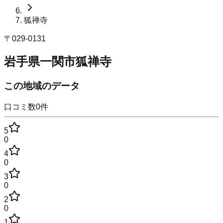
狐禅寺
〒
029-0131
岩手県一関市狐禅寺
この地域のデータ
口コミ数
0
件
5
0
4
0
3
0
2
0
1