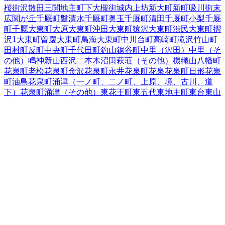
桜街
沢
散田
三関
地主町
下大槻街
城内
上坊
新大町
新町
吸川街
末
広
関が丘
千厩町磐清水
千厩町奥玉
千厩町清田
千厩町小梨
千厩
町千厩
大東町大原
大東町沖田
大東町猿沢
大東町渋民
大東町摺
沢
1
大東町曽慶
大東町鳥海
大東町中川
台町
高崎町
滝沢
竹山町
田村町
反町
中央町
千代田町
釣山
銅谷町
中里（沢田）
中里（そ
の他）
鳴神
新山
西沢
二本木
沼田
萩荘（その他）
機織山
八幡町
花泉町老松
花泉町金沢
花泉町永井
花泉町花泉
花泉町日形
花泉
町油島
花泉町涌津（一ノ町、二ノ町、上原、境、古川、道
下）
花泉町涌津（その他）
東花王町
東五代
東地主町
東台
東山
町田河津
東山町長坂
東山町松川
広街
樋渡
深町
藤沢町大籠
藤沢
町黄海
藤沢町砂子田
藤沢町徳田
藤沢町新沼
藤沢町西口
藤沢町
藤沢
藤沢町保呂羽
藤沢町増沢
舞川
真柴
町浦
南十軒街
南新町
南
ほうりょう
南町
宮坂町
宮下町
宮前町
室根町折壁
室根町津谷川
室根町矢越
弥栄
柳町
山目（大槻）
山目（才天）
山目（境）
山
目（里前）
山目（沢内）
山目（三反田）
山目（十二神）
山目
（立沢）
山目（館）
山目（寺前）
山目（泥田）
山目（泥田山
下）
山目（中野）
山目（前田）
山目町
山目（向野）
豊町
要害
蘭梅町
岩手県
の市区町村