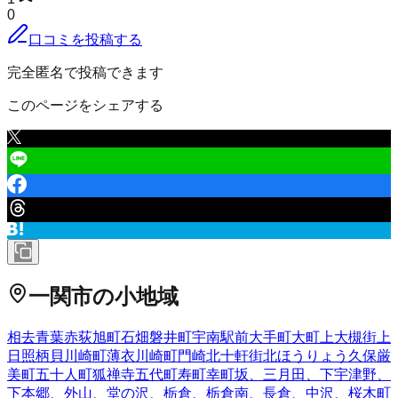
0
口コミを投稿する
完全匿名で投稿できます
このページをシェアする
一関市
の小地域
相去
青葉
赤荻
旭町
石畑
磐井町
宇南
駅前
大手町
大町
上大槻街
上
日照
柄貝
川崎町薄衣
川崎町門崎
北十軒街
北ほうりょう
久保
厳
美町
五十人町
狐禅寺
五代町
寿町
幸町
坂、三月田、下宇津野、
下本郷、外山、堂の沢、栃倉、栃倉南、長倉、中沢、
桜木町