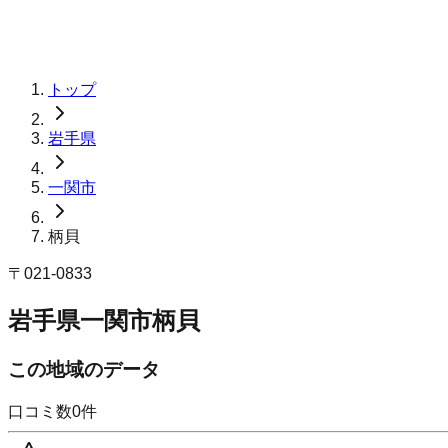
トップ
岩手県
一関市
柄貝
〒
021-0833
岩手県一関市柄貝
この地域のデータ
口コミ数
0
件