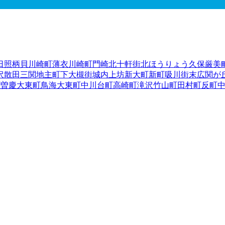
日照
柄貝
川崎町薄衣
川崎町門崎
北十軒街
北ほうりょう
久保
厳美
沢
散田
三関
地主町
下大槻街
城内
上坊
新大町
新町
吸川街
末広
関が
町曽慶
大東町鳥海
大東町中川
台町
高崎町
滝沢
竹山町
田村町
反町
泉町金沢
花泉町永井
花泉町花泉
花泉町日形
花泉町油島
花泉町涌
東山町松川
広街
樋渡
深町
藤沢町大籠
藤沢町黄海
藤沢町砂子田
藤
下町
宮前町
室根町折壁
室根町津谷川
室根町矢越
弥栄
柳町
山目（
前）
山目（泥田）
山目（泥田山下）
山目（中野）
山目（前田）
陸前高田市
釜石市
二戸市
八幡平市
奥州市
滝沢市
岩手郡雫石町
岩
郡大槌町
下閉伊郡山田町
下閉伊郡岩泉町
下閉伊郡田野畑村
下閉