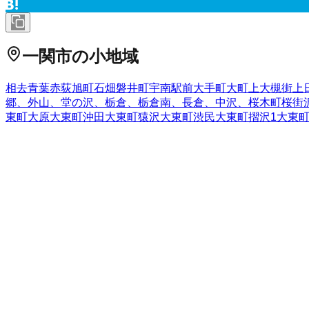
一関市
の小地域
相去
青葉
赤荻
旭町
石畑
磐井町
宇南
駅前
大手町
大町
上大槻街
上
郷、外山、堂の沢、栃倉、栃倉南、長倉、中沢、
桜木町
桜街
東町大原
大東町沖田
大東町猿沢
大東町渋民
大東町摺沢
1
大東
山
西沢
二本木
沼田
萩荘（その他）
機織山
八幡町
花泉町老松
花
の他）
東花王町
東五代
東地主町
東台
東山町田河津
東山町長坂
増沢
舞川
真柴
町浦
南十軒街
南新町
南ほうりょう
南町
宮坂町
宮
（三反田）
山目（十二神）
山目（立沢）
山目（館）
山目（寺
岩手県
の市区町村
盛岡市
2
宮古市
大船渡市
2
花巻市
2
北上市
久慈市
遠野市
一関市
1
西和賀町
胆沢郡金ケ崎町
西磐井郡平泉町
気仙郡住田町
上閉伊
野町
二戸郡一戸町
全国の都道府県