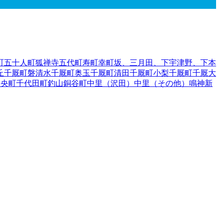
町
五十人町
狐禅寺
五代町
寿町
幸町
坂、三月田、下宇津野、下本
丘
千厩町磐清水
千厩町奥玉
千厩町清田
千厩町小梨
千厩町千厩
大
中央町
千代田町
釣山
銅谷町
中里（沢田）
中里（その他）
鳴神
新
津（一ノ町、二ノ町、上原、境、古川、道下）
花泉町涌津（そ
沢町徳田
藤沢町新沼
藤沢町西口
藤沢町藤沢
藤沢町保呂羽
藤沢町
大槻）
山目（才天）
山目（境）
山目（里前）
山目（沢内）
山目
山目町
山目（向野）
豊町
要害
蘭梅町
手郡葛巻町
岩手郡岩手町
紫波郡紫波町
1
紫波郡矢巾町
40
和賀郡
伊郡普代村
九戸郡軽米町
1
九戸郡野田村
九戸郡九戸村
九戸郡洋