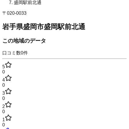
盛岡駅前北通
〒
020-0033
岩手県盛岡市盛岡駅前北通
この地域のデータ
口コミ数
0
件
5
0
4
0
3
0
2
0
1
0