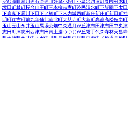
夕顔瀬町
厨川
黒石野
黒川
好摩
小杉山
小鳥沢
紺屋町
菜園
材木町
境田町
肴町
桜台
山王町
三本柳
志家町
渋民
清水町
下飯岡
下太田
下鹿妻
下厨川
下田
下ノ橋町
下米内
城西町
新庄
新庄町
新田町
神
明町
住吉町
前九年
仙北
仙北町
大慈寺町
大新町
高崩
高松
館向町
玉山
玉山永井
玉山馬場
茶畑
中央通
月が丘
津志田
津志田中央
津
志田町
津志田西
津志田南
土淵
つつじが丘
繋
手代森
寺林
天昌寺
町
天神町
永井
中太田
中川町
長田町
中堤町
中野
中ノ橋通
長橋町
中屋敷町
梨木町
名須川町
鉈屋町
西青山
西下台町
西仙北
西松園
西見前
根田茂
箱清水
八幡町
羽場
馬場町
東安庭
東黒石野
東桜山
東新庄
東仙北
東中野
東中野町
東松園
東緑が丘
東見前
東山
日戸
平賀新田
本町通
1
前潟
巻堀
松尾町
松園
松内
神子田町
みたけ
三
ツ割
緑が丘
南青山町
南大通
南仙北
向中野
本宮
紅葉が丘
盛岡駅
西通
盛岡駅前北通
盛岡駅前通
門前寺
簗川
薮川
山岸
夕顔瀬町
湯
沢
湯沢西
湯沢東
湯沢南
流通センター北
若園町
岩手県
の市区町村
盛岡市
2
宮古市
大船渡市
2
花巻市
2
北上市
久慈市
遠野市
一関市
1
陸前高田市
釜石市
二戸市
八幡平市
奥州市
滝沢市
岩手郡雫石
町
岩手郡葛巻町
岩手郡岩手町
紫波郡紫波町
1
紫波郡矢巾町
40
和賀郡西和賀町
胆沢郡金ケ崎町
西磐井郡平泉町
気仙郡住田町