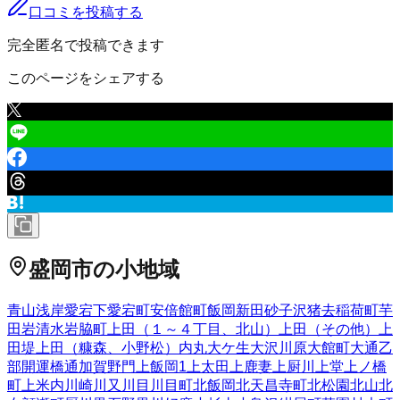
口コミを投稿する
完全匿名で投稿できます
このページをシェアする
盛岡市
の小地域
青山
浅岸
愛宕下
愛宕町
安倍館町
飯岡新田
砂子沢
猪去
稲荷町
芋
田
岩清水
岩脇町
上田（１～４丁目、北山）
上田（その他）
上
田堤
上田（糠森、小野松）
内丸
大ケ生
大沢川原
大館町
大通
乙
部
開運橋通
加賀野
門
上飯岡
1
上太田
上鹿妻
上厨川
上堂
上ノ橋
町
上米内
川崎
川又
川目
川目町
北飯岡
北天昌寺町
北松園
北山
北