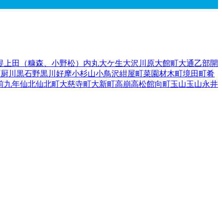
堤
上田（糠森、小野松）
内丸
大ケ生
大沢川原
大館町
大通
乙部
開
町
厨川
黒石野
黒川
好摩
小杉山
小鳥沢
紺屋町
菜園
材木町
境田町
肴
前九年
仙北
仙北町
大慈寺町
大新町
高崩
高松
館向町
玉山
玉山永井
太田
中川町
長田町
中堤町
中野
中ノ橋通
長橋町
中屋敷町
梨木町
名
東中野町
東松園
東緑が丘
東見前
東山
日戸
平賀新田
本町通
1
前潟
前通
門前寺
簗川
薮川
山岸
夕顔瀬町
湯沢
湯沢西
湯沢東
湯沢南
流通
手郡葛巻町
岩手郡岩手町
紫波郡紫波町
1
紫波郡矢巾町
40
和賀郡
伊郡普代村
九戸郡軽米町
1
九戸郡野田村
九戸郡九戸村
九戸郡洋