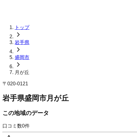
トップ
岩手県
盛岡市
月が丘
〒
020-0121
岩手県盛岡市月が丘
この地域のデータ
口コミ数
0
件