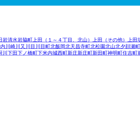
田
岩清水
岩脇町
上田（１～４丁目、北山）
上田（その他）
上田
米内
川崎
川又
川目
川目町
北飯岡
北天昌寺町
北松園
北山
北夕顔瀬
厨川
下田
下ノ橋町
下米内
城西町
新庄
新庄町
新田町
神明町
住吉町
西
津志田南
土淵
つつじが丘
繋
手代森
寺林
天昌寺町
天神町
永井
中
水
八幡町
羽場
馬場町
東安庭
東黒石野
東桜山
東新庄
東仙北
東中野
大通
南仙北
向中野
本宮
紅葉が丘
盛岡駅西通
盛岡駅前北通
盛岡駅
陸前高田市
釜石市
二戸市
八幡平市
奥州市
滝沢市
岩手郡雫石町
岩
郡大槌町
下閉伊郡山田町
下閉伊郡岩泉町
下閉伊郡田野畑村
下閉