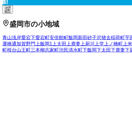
盛岡市
の小地域
青山
浅岸
愛宕下
愛宕町
安倍館町
飯岡新田
砂子沢
猪去
稲荷町
芋
運橋通
加賀野
門
上飯岡
1
上太田
上鹿妻
上厨川
上堂
上ノ橋町
上
町
桜台
山王町
三本柳
志家町
渋民
清水町
下飯岡
下太田
下鹿妻
下
玉山馬場
茶畑
中央通
月が丘
津志田
津志田中央
津志田町
津志田
須川町
鉈屋町
西青山
西下台町
西仙北
西松園
西見前
根田茂
箱清
巻堀
松尾町
松園
松内
神子田町
みたけ
三ツ割
緑が丘
南青山町
南
センター北
若園町
岩手県
の市区町村
盛岡市
2
宮古市
大船渡市
2
花巻市
2
北上市
久慈市
遠野市
一関市
1
西和賀町
胆沢郡金ケ崎町
西磐井郡平泉町
気仙郡住田町
上閉伊
野町
二戸郡一戸町
全国の都道府県