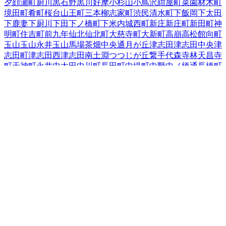
夕顔瀬町
厨川
黒石野
黒川
好摩
小杉山
小鳥沢
紺屋町
菜園
材木町
境田町
肴町
桜台
山王町
三本柳
志家町
渋民
清水町
下飯岡
下太田
下鹿妻
下厨川
下田
下ノ橋町
下米内
城西町
新庄
新庄町
新田町
神
明町
住吉町
前九年
仙北
仙北町
大慈寺町
大新町
高崩
高松
館向町
玉山
玉山永井
玉山馬場
茶畑
中央通
月が丘
津志田
津志田中央
津
志田町
津志田西
津志田南
土淵
つつじが丘
繋
手代森
寺林
天昌寺
町
天神町
永井
中太田
中川町
長田町
中堤町
中野
中ノ橋通
長橋町
中屋敷町
梨木町
名須川町
鉈屋町
西青山
西下台町
西仙北
西松園
西見前
根田茂
箱清水
八幡町
羽場
馬場町
東安庭
東黒石野
東桜山
東新庄
東仙北
東中野
東中野町
東松園
東緑が丘
東見前
東山
日戸
平賀新田
本町通
1
前潟
巻堀
松尾町
松園
松内
神子田町
みたけ
三
ツ割
緑が丘
南青山町
南大通
南仙北
向中野
本宮
紅葉が丘
盛岡駅
西通
盛岡駅前北通
盛岡駅前通
門前寺
簗川
薮川
山岸
夕顔瀬町
湯
沢
湯沢西
湯沢東
湯沢南
流通センター北
若園町
岩手県
の市区町村
盛岡市
2
宮古市
大船渡市
2
花巻市
2
北上市
久慈市
遠野市
一関市
1
陸前高田市
釜石市
二戸市
八幡平市
奥州市
滝沢市
岩手郡雫石
町
岩手郡葛巻町
岩手郡岩手町
紫波郡紫波町
1
紫波郡矢巾町
40
和賀郡西和賀町
胆沢郡金ケ崎町
西磐井郡平泉町
気仙郡住田町