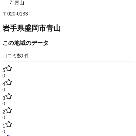
青山
〒
020-0133
岩手県盛岡市青山
この地域のデータ
口コミ数
0
件
5
0
4
0
3
0
2
0
1
0