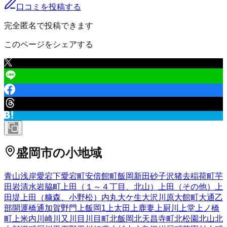
口コミを投稿する
完全匿名で投稿できます
このページをシェアする
盛岡市
の小地域
青山
浅岸
愛宕下
愛宕町
安倍館町
飯岡新田
砂子沢
猪去
稲荷町
芋
田
岩清水
岩脇町
上田（１～４丁目、北山）
上田（その他）
上
田堤
上田（糠森、小野松）
内丸
大ケ生
大沢川原
大館町
大通
乙
部
開運橋通
加賀野
門
上飯岡
1
上太田
上鹿妻
上厨川
上堂
上ノ橋
町
上米内
川崎
川又
川目
川目町
北飯岡
北天昌寺町
北松園
北山
北