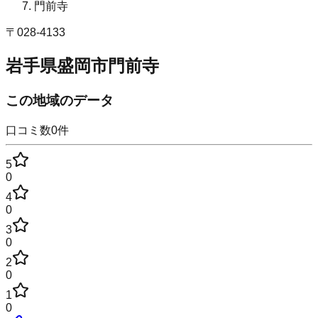
門前寺
〒
028-4133
岩手県盛岡市門前寺
この地域のデータ
口コミ数
0
件
5
0
4
0
3
0
2
0
1
0