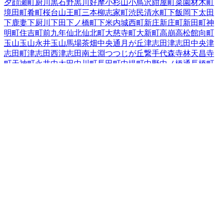
夕顔瀬町
厨川
黒石野
黒川
好摩
小杉山
小鳥沢
紺屋町
菜園
材木町
境田町
肴町
桜台
山王町
三本柳
志家町
渋民
清水町
下飯岡
下太田
下鹿妻
下厨川
下田
下ノ橋町
下米内
城西町
新庄
新庄町
新田町
神
明町
住吉町
前九年
仙北
仙北町
大慈寺町
大新町
高崩
高松
館向町
玉山
玉山永井
玉山馬場
茶畑
中央通
月が丘
津志田
津志田中央
津
志田町
津志田西
津志田南
土淵
つつじが丘
繋
手代森
寺林
天昌寺
町
天神町
永井
中太田
中川町
長田町
中堤町
中野
中ノ橋通
長橋町
中屋敷町
梨木町
名須川町
鉈屋町
西青山
西下台町
西仙北
西松園
西見前
根田茂
箱清水
八幡町
羽場
馬場町
東安庭
東黒石野
東桜山
東新庄
東仙北
東中野
東中野町
東松園
東緑が丘
東見前
東山
日戸
平賀新田
本町通
1
前潟
巻堀
松尾町
松園
松内
神子田町
みたけ
三
ツ割
緑が丘
南青山町
南大通
南仙北
向中野
本宮
紅葉が丘
盛岡駅
西通
盛岡駅前北通
盛岡駅前通
門前寺
簗川
薮川
山岸
夕顔瀬町
湯
沢
湯沢西
湯沢東
湯沢南
流通センター北
若園町
岩手県
の市区町村
盛岡市
2
宮古市
大船渡市
2
花巻市
2
北上市
久慈市
遠野市
一関市
1
陸前高田市
釜石市
二戸市
八幡平市
奥州市
滝沢市
岩手郡雫石
町
岩手郡葛巻町
岩手郡岩手町
紫波郡紫波町
1
紫波郡矢巾町
40
和賀郡西和賀町
胆沢郡金ケ崎町
西磐井郡平泉町
気仙郡住田町