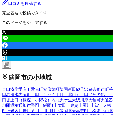
口コミを投稿する
完全匿名で投稿できます
このページをシェアする
盛岡市
の小地域
青山
浅岸
愛宕下
愛宕町
安倍館町
飯岡新田
砂子沢
猪去
稲荷町
芋
田
岩清水
岩脇町
上田（１～４丁目、北山）
上田（その他）
上
田堤
上田（糠森、小野松）
内丸
大ケ生
大沢川原
大館町
大通
乙
部
開運橋通
加賀野
門
上飯岡
1
上太田
上鹿妻
上厨川
上堂
上ノ橋
町
上米内
川崎
川又
川目
川目町
北飯岡
北天昌寺町
北松園
北山
北