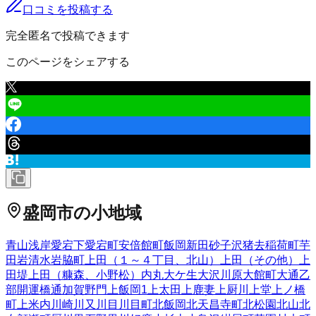
口コミを投稿する
完全匿名で投稿できます
このページをシェアする
盛岡市
の小地域
青山
浅岸
愛宕下
愛宕町
安倍館町
飯岡新田
砂子沢
猪去
稲荷町
芋
田
岩清水
岩脇町
上田（１～４丁目、北山）
上田（その他）
上
田堤
上田（糠森、小野松）
内丸
大ケ生
大沢川原
大館町
大通
乙
部
開運橋通
加賀野
門
上飯岡
1
上太田
上鹿妻
上厨川
上堂
上ノ橋
町
上米内
川崎
川又
川目
川目町
北飯岡
北天昌寺町
北松園
北山
北