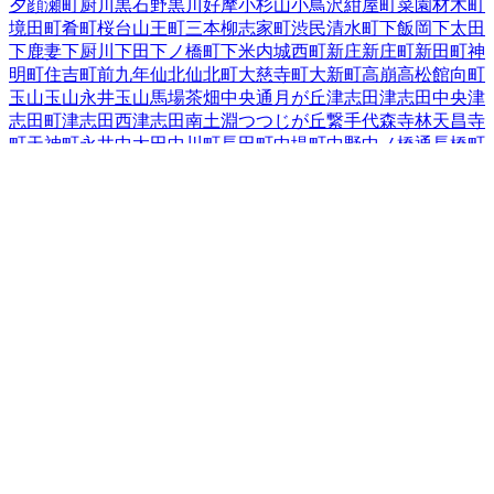
夕顔瀬町
厨川
黒石野
黒川
好摩
小杉山
小鳥沢
紺屋町
菜園
材木町
境田町
肴町
桜台
山王町
三本柳
志家町
渋民
清水町
下飯岡
下太田
下鹿妻
下厨川
下田
下ノ橋町
下米内
城西町
新庄
新庄町
新田町
神
明町
住吉町
前九年
仙北
仙北町
大慈寺町
大新町
高崩
高松
館向町
玉山
玉山永井
玉山馬場
茶畑
中央通
月が丘
津志田
津志田中央
津
志田町
津志田西
津志田南
土淵
つつじが丘
繋
手代森
寺林
天昌寺
町
天神町
永井
中太田
中川町
長田町
中堤町
中野
中ノ橋通
長橋町
中屋敷町
梨木町
名須川町
鉈屋町
西青山
西下台町
西仙北
西松園
西見前
根田茂
箱清水
八幡町
羽場
馬場町
東安庭
東黒石野
東桜山
東新庄
東仙北
東中野
東中野町
東松園
東緑が丘
東見前
東山
日戸
平賀新田
本町通
1
前潟
巻堀
松尾町
松園
松内
神子田町
みたけ
三
ツ割
緑が丘
南青山町
南大通
南仙北
向中野
本宮
紅葉が丘
盛岡駅
西通
盛岡駅前北通
盛岡駅前通
門前寺
簗川
薮川
山岸
夕顔瀬町
湯
沢
湯沢西
湯沢東
湯沢南
流通センター北
若園町
岩手県
の市区町村
盛岡市
2
宮古市
大船渡市
2
花巻市
2
北上市
久慈市
遠野市
一関市
1
陸前高田市
釜石市
二戸市
八幡平市
奥州市
滝沢市
岩手郡雫石
町
岩手郡葛巻町
岩手郡岩手町
紫波郡紫波町
1
紫波郡矢巾町
40
和賀郡西和賀町
胆沢郡金ケ崎町
西磐井郡平泉町
気仙郡住田町