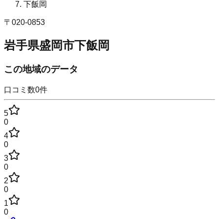
下飯岡
〒
020-0853
岩手県盛岡市下飯岡
この地域のデータ
口コミ数
0
件
5
0
4
0
3
0
2
0
1
0