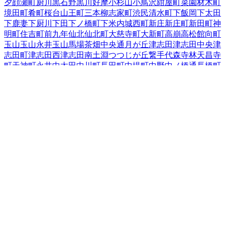
夕顔瀬町
厨川
黒石野
黒川
好摩
小杉山
小鳥沢
紺屋町
菜園
材木町
境田町
肴町
桜台
山王町
三本柳
志家町
渋民
清水町
下飯岡
下太田
下鹿妻
下厨川
下田
下ノ橋町
下米内
城西町
新庄
新庄町
新田町
神
明町
住吉町
前九年
仙北
仙北町
大慈寺町
大新町
高崩
高松
館向町
玉山
玉山永井
玉山馬場
茶畑
中央通
月が丘
津志田
津志田中央
津
志田町
津志田西
津志田南
土淵
つつじが丘
繋
手代森
寺林
天昌寺
町
天神町
永井
中太田
中川町
長田町
中堤町
中野
中ノ橋通
長橋町
中屋敷町
梨木町
名須川町
鉈屋町
西青山
西下台町
西仙北
西松園
西見前
根田茂
箱清水
八幡町
羽場
馬場町
東安庭
東黒石野
東桜山
東新庄
東仙北
東中野
東中野町
東松園
東緑が丘
東見前
東山
日戸
平賀新田
本町通
1
前潟
巻堀
松尾町
松園
松内
神子田町
みたけ
三
ツ割
緑が丘
南青山町
南大通
南仙北
向中野
本宮
紅葉が丘
盛岡駅
西通
盛岡駅前北通
盛岡駅前通
門前寺
簗川
薮川
山岸
夕顔瀬町
湯
沢
湯沢西
湯沢東
湯沢南
流通センター北
若園町
岩手県
の市区町村
盛岡市
2
宮古市
大船渡市
2
花巻市
2
北上市
久慈市
遠野市
一関市
1
陸前高田市
釜石市
二戸市
八幡平市
奥州市
滝沢市
岩手郡雫石
町
岩手郡葛巻町
岩手郡岩手町
紫波郡紫波町
1
紫波郡矢巾町
40
和賀郡西和賀町
胆沢郡金ケ崎町
西磐井郡平泉町
気仙郡住田町