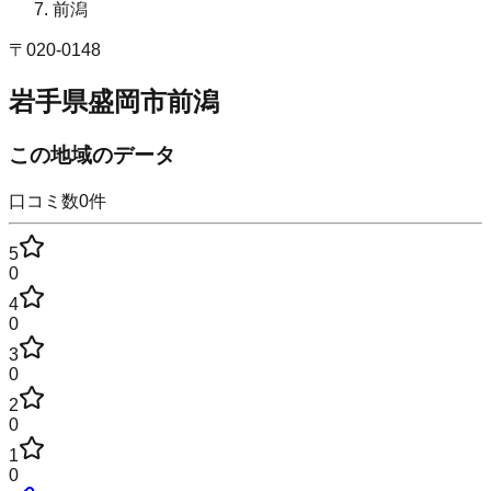
前潟
〒
020-0148
岩手県盛岡市前潟
この地域のデータ
口コミ数
0
件
5
0
4
0
3
0
2
0
1
0