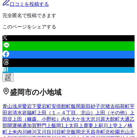
口コミを投稿する
完全匿名で投稿できます
このページをシェアする
盛岡市
の小地域
青山
浅岸
愛宕下
愛宕町
安倍館町
飯岡新田
砂子沢
猪去
稲荷町
芋
田
岩清水
岩脇町
上田（１～４丁目、北山）
上田（その他）
上
田堤
上田（糠森、小野松）
内丸
大ケ生
大沢川原
大館町
大通
乙
部
開運橋通
加賀野
門
上飯岡
1
上太田
上鹿妻
上厨川
上堂
上ノ橋
町
上米内
川崎
川又
川目
川目町
北飯岡
北天昌寺町
北松園
北山
北