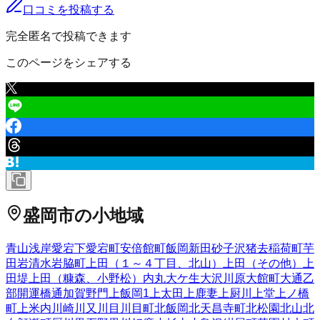
口コミを投稿する
完全匿名で投稿できます
このページをシェアする
盛岡市
の小地域
青山
浅岸
愛宕下
愛宕町
安倍館町
飯岡新田
砂子沢
猪去
稲荷町
芋
田
岩清水
岩脇町
上田（１～４丁目、北山）
上田（その他）
上
田堤
上田（糠森、小野松）
内丸
大ケ生
大沢川原
大館町
大通
乙
部
開運橋通
加賀野
門
上飯岡
1
上太田
上鹿妻
上厨川
上堂
上ノ橋
町
上米内
川崎
川又
川目
川目町
北飯岡
北天昌寺町
北松園
北山
北