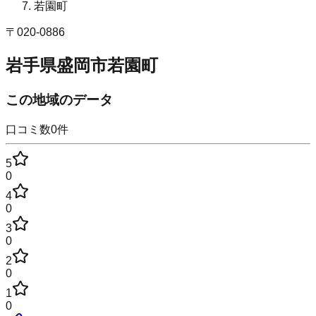
若園町
〒
020-0886
岩手県盛岡市若園町
この地域のデータ
口コミ数
0
件
5
0
4
0
3
0
2
0
1
0