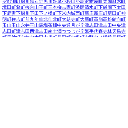
夕顔瀬町
厨川
黒石野
黒川
好摩
小杉山
小鳥沢
紺屋町
菜園
材木町
境田町
肴町
桜台
山王町
三本柳
志家町
渋民
清水町
下飯岡
下太田
下鹿妻
下厨川
下田
下ノ橋町
下米内
城西町
新庄
新庄町
新田町
神
明町
住吉町
前九年
仙北
仙北町
大慈寺町
大新町
高崩
高松
館向町
玉山
玉山永井
玉山馬場
茶畑
中央通
月が丘
津志田
津志田中央
津
志田町
津志田西
津志田南
土淵
つつじが丘
繋
手代森
寺林
天昌寺
町
天神町
永井
中太田
中川町
長田町
中堤町
中野
中ノ橋通
長橋町
中屋敷町
梨木町
名須川町
鉈屋町
西青山
西下台町
西仙北
西松園
西見前
根田茂
箱清水
八幡町
羽場
馬場町
東安庭
東黒石野
東桜山
東新庄
東仙北
東中野
東中野町
東松園
東緑が丘
東見前
東山
日戸
平賀新田
本町通
1
前潟
巻堀
松尾町
松園
松内
神子田町
みたけ
三
ツ割
緑が丘
南青山町
南大通
南仙北
向中野
本宮
紅葉が丘
盛岡駅
西通
盛岡駅前北通
盛岡駅前通
門前寺
簗川
薮川
山岸
夕顔瀬町
湯
沢
湯沢西
湯沢東
湯沢南
流通センター北
若園町
岩手県
の市区町村
盛岡市
2
宮古市
大船渡市
2
花巻市
2
北上市
久慈市
遠野市
一関市
1
陸前高田市
釜石市
二戸市
八幡平市
奥州市
滝沢市
岩手郡雫石
町
岩手郡葛巻町
岩手郡岩手町
紫波郡紫波町
1
紫波郡矢巾町
40
和賀郡西和賀町
胆沢郡金ケ崎町
西磐井郡平泉町
気仙郡住田町