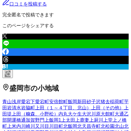
口コミを投稿する
完全匿名で投稿できます
このページをシェアする
盛岡市
の小地域
青山
浅岸
愛宕下
愛宕町
安倍館町
飯岡新田
砂子沢
猪去
稲荷町
芋
田
岩清水
岩脇町
上田（１～４丁目、北山）
上田（その他）
上
田堤
上田（糠森、小野松）
内丸
大ケ生
大沢川原
大館町
大通
乙
部
開運橋通
加賀野
門
上飯岡
1
上太田
上鹿妻
上厨川
上堂
上ノ橋
町
上米内
川崎
川又
川目
川目町
北飯岡
北天昌寺町
北松園
北山
北