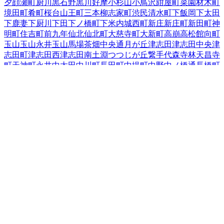
夕顔瀬町
厨川
黒石野
黒川
好摩
小杉山
小鳥沢
紺屋町
菜園
材木町
境田町
肴町
桜台
山王町
三本柳
志家町
渋民
清水町
下飯岡
下太田
下鹿妻
下厨川
下田
下ノ橋町
下米内
城西町
新庄
新庄町
新田町
神
明町
住吉町
前九年
仙北
仙北町
大慈寺町
大新町
高崩
高松
館向町
玉山
玉山永井
玉山馬場
茶畑
中央通
月が丘
津志田
津志田中央
津
志田町
津志田西
津志田南
土淵
つつじが丘
繋
手代森
寺林
天昌寺
町
天神町
永井
中太田
中川町
長田町
中堤町
中野
中ノ橋通
長橋町
中屋敷町
梨木町
名須川町
鉈屋町
西青山
西下台町
西仙北
西松園
西見前
根田茂
箱清水
八幡町
羽場
馬場町
東安庭
東黒石野
東桜山
東新庄
東仙北
東中野
東中野町
東松園
東緑が丘
東見前
東山
日戸
平賀新田
本町通
1
前潟
巻堀
松尾町
松園
松内
神子田町
みたけ
三
ツ割
緑が丘
南青山町
南大通
南仙北
向中野
本宮
紅葉が丘
盛岡駅
西通
盛岡駅前北通
盛岡駅前通
門前寺
簗川
薮川
山岸
夕顔瀬町
湯
沢
湯沢西
湯沢東
湯沢南
流通センター北
若園町
岩手県
の市区町村
盛岡市
2
宮古市
大船渡市
2
花巻市
2
北上市
久慈市
遠野市
一関市
1
陸前高田市
釜石市
二戸市
八幡平市
奥州市
滝沢市
岩手郡雫石
町
岩手郡葛巻町
岩手郡岩手町
紫波郡紫波町
1
紫波郡矢巾町
40
和賀郡西和賀町
胆沢郡金ケ崎町
西磐井郡平泉町
気仙郡住田町