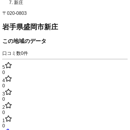
新庄
〒
020-0803
岩手県盛岡市新庄
この地域のデータ
口コミ数
0
件
5
0
4
0
3
0
2
0
1
0