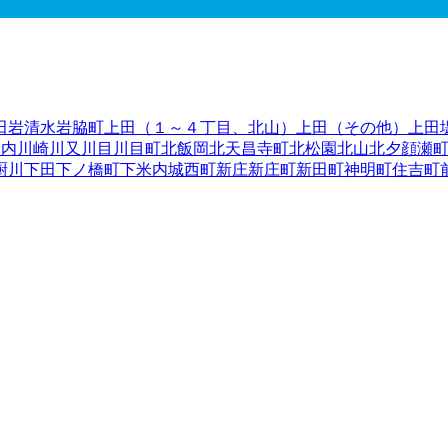
田
岩清水
岩脇町
上田（１～４丁目、北山）
上田（その他）
上田
米内
川崎
川又
川目
川目町
北飯岡
北天昌寺町
北松園
北山
北夕顔瀬
厨川
下田
下ノ橋町
下米内
城西町
新庄
新庄町
新田町
神明町
住吉町
西
津志田南
土淵
つつじが丘
繋
手代森
寺林
天昌寺町
天神町
永井
中
水
八幡町
羽場
馬場町
東安庭
東黒石野
東桜山
東新庄
東仙北
東中野
大通
南仙北
向中野
本宮
紅葉が丘
盛岡駅西通
盛岡駅前北通
盛岡駅
陸前高田市
釜石市
二戸市
八幡平市
奥州市
滝沢市
岩手郡雫石町
岩
郡大槌町
下閉伊郡山田町
下閉伊郡岩泉町
下閉伊郡田野畑村
下閉