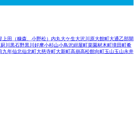
堤
上田（糠森、小野松）
内丸
大ケ生
大沢川原
大館町
大通
乙部
開
町
厨川
黒石野
黒川
好摩
小杉山
小鳥沢
紺屋町
菜園
材木町
境田町
肴
前九年
仙北
仙北町
大慈寺町
大新町
高崩
高松
館向町
玉山
玉山永井
太田
中川町
長田町
中堤町
中野
中ノ橋通
長橋町
中屋敷町
梨木町
名
東中野町
東松園
東緑が丘
東見前
東山
日戸
平賀新田
本町通
1
前潟
前通
門前寺
簗川
薮川
山岸
夕顔瀬町
湯沢
湯沢西
湯沢東
湯沢南
流通
手郡葛巻町
岩手郡岩手町
紫波郡紫波町
1
紫波郡矢巾町
40
和賀郡
伊郡普代村
九戸郡軽米町
1
九戸郡野田村
九戸郡九戸村
九戸郡洋