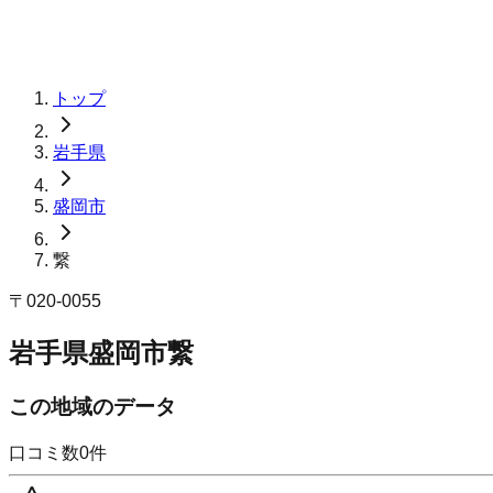
トップ
岩手県
盛岡市
繋
〒
020-0055
岩手県盛岡市繋
この地域のデータ
口コミ数
0
件