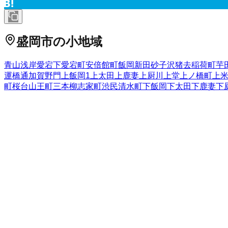
盛岡市
の小地域
青山
浅岸
愛宕下
愛宕町
安倍館町
飯岡新田
砂子沢
猪去
稲荷町
芋
運橋通
加賀野
門
上飯岡
1
上太田
上鹿妻
上厨川
上堂
上ノ橋町
上
町
桜台
山王町
三本柳
志家町
渋民
清水町
下飯岡
下太田
下鹿妻
下
玉山馬場
茶畑
中央通
月が丘
津志田
津志田中央
津志田町
津志田
須川町
鉈屋町
西青山
西下台町
西仙北
西松園
西見前
根田茂
箱清
巻堀
松尾町
松園
松内
神子田町
みたけ
三ツ割
緑が丘
南青山町
南
センター北
若園町
岩手県
の市区町村
盛岡市
2
宮古市
大船渡市
2
花巻市
2
北上市
久慈市
遠野市
一関市
1
西和賀町
胆沢郡金ケ崎町
西磐井郡平泉町
気仙郡住田町
上閉伊
野町
二戸郡一戸町
全国の都道府県