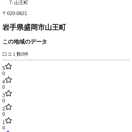
山王町
〒
020-0821
岩手県盛岡市山王町
この地域のデータ
口コミ数
0
件
5
0
4
0
3
0
2
0
1
0