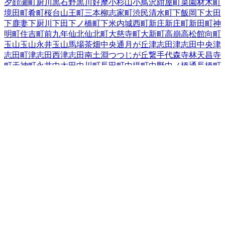
夕顔瀬町
厨川
黒石野
黒川
好摩
小杉山
小鳥沢
紺屋町
菜園
材木町
境田町
肴町
桜台
山王町
三本柳
志家町
渋民
清水町
下飯岡
下太田
下鹿妻
下厨川
下田
下ノ橋町
下米内
城西町
新庄
新庄町
新田町
神
明町
住吉町
前九年
仙北
仙北町
大慈寺町
大新町
高崩
高松
館向町
玉山
玉山永井
玉山馬場
茶畑
中央通
月が丘
津志田
津志田中央
津
志田町
津志田西
津志田南
土淵
つつじが丘
繋
手代森
寺林
天昌寺
町
天神町
永井
中太田
中川町
長田町
中堤町
中野
中ノ橋通
長橋町
中屋敷町
梨木町
名須川町
鉈屋町
西青山
西下台町
西仙北
西松園
西見前
根田茂
箱清水
八幡町
羽場
馬場町
東安庭
東黒石野
東桜山
東新庄
東仙北
東中野
東中野町
東松園
東緑が丘
東見前
東山
日戸
平賀新田
本町通
1
前潟
巻堀
松尾町
松園
松内
神子田町
みたけ
三
ツ割
緑が丘
南青山町
南大通
南仙北
向中野
本宮
紅葉が丘
盛岡駅
西通
盛岡駅前北通
盛岡駅前通
門前寺
簗川
薮川
山岸
夕顔瀬町
湯
沢
湯沢西
湯沢東
湯沢南
流通センター北
若園町
岩手県
の市区町村
盛岡市
2
宮古市
大船渡市
2
花巻市
2
北上市
久慈市
遠野市
一関市
1
陸前高田市
釜石市
二戸市
八幡平市
奥州市
滝沢市
岩手郡雫石
町
岩手郡葛巻町
岩手郡岩手町
紫波郡紫波町
1
紫波郡矢巾町
40
和賀郡西和賀町
胆沢郡金ケ崎町
西磐井郡平泉町
気仙郡住田町