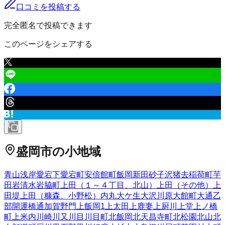
口コミを投稿する
完全匿名で投稿できます
このページをシェアする
盛岡市
の小地域
青山
浅岸
愛宕下
愛宕町
安倍館町
飯岡新田
砂子沢
猪去
稲荷町
芋
田
岩清水
岩脇町
上田（１～４丁目、北山）
上田（その他）
上
田堤
上田（糠森、小野松）
内丸
大ケ生
大沢川原
大館町
大通
乙
部
開運橋通
加賀野
門
上飯岡
1
上太田
上鹿妻
上厨川
上堂
上ノ橋
町
上米内
川崎
川又
川目
川目町
北飯岡
北天昌寺町
北松園
北山
北