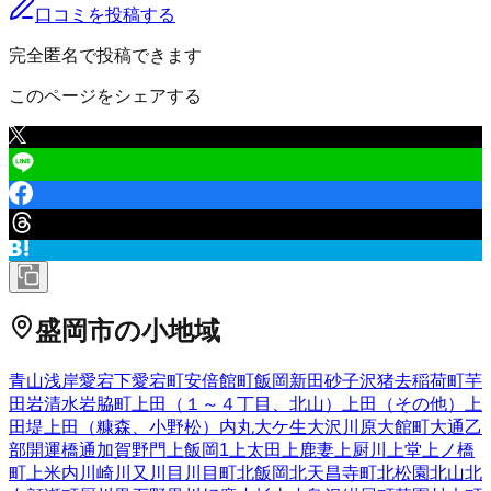
口コミを投稿する
完全匿名で投稿できます
このページをシェアする
盛岡市
の小地域
青山
浅岸
愛宕下
愛宕町
安倍館町
飯岡新田
砂子沢
猪去
稲荷町
芋
田
岩清水
岩脇町
上田（１～４丁目、北山）
上田（その他）
上
田堤
上田（糠森、小野松）
内丸
大ケ生
大沢川原
大館町
大通
乙
部
開運橋通
加賀野
門
上飯岡
1
上太田
上鹿妻
上厨川
上堂
上ノ橋
町
上米内
川崎
川又
川目
川目町
北飯岡
北天昌寺町
北松園
北山
北