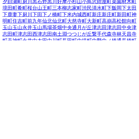
夕顔瀬町
厨川
黒石野
黒川
好摩
小杉山
小鳥沢
紺屋町
菜園
材木町
境田町
肴町
桜台
山王町
三本柳
志家町
渋民
清水町
下飯岡
下太田
下鹿妻
下厨川
下田
下ノ橋町
下米内
城西町
新庄
新庄町
新田町
神
明町
住吉町
前九年
仙北
仙北町
大慈寺町
大新町
高崩
高松
館向町
玉山
玉山永井
玉山馬場
茶畑
中央通
月が丘
津志田
津志田中央
津
志田町
津志田西
津志田南
土淵
つつじが丘
繋
手代森
寺林
天昌寺
町
天神町
永井
中太田
中川町
長田町
中堤町
中野
中ノ橋通
長橋町
中屋敷町
梨木町
名須川町
鉈屋町
西青山
西下台町
西仙北
西松園
西見前
根田茂
箱清水
八幡町
羽場
馬場町
東安庭
東黒石野
東桜山
東新庄
東仙北
東中野
東中野町
東松園
東緑が丘
東見前
東山
日戸
平賀新田
本町通
1
前潟
巻堀
松尾町
松園
松内
神子田町
みたけ
三
ツ割
緑が丘
南青山町
南大通
南仙北
向中野
本宮
紅葉が丘
盛岡駅
西通
盛岡駅前北通
盛岡駅前通
門前寺
簗川
薮川
山岸
夕顔瀬町
湯
沢
湯沢西
湯沢東
湯沢南
流通センター北
若園町
岩手県
の市区町村
盛岡市
2
宮古市
大船渡市
2
花巻市
2
北上市
久慈市
遠野市
一関市
1
陸前高田市
釜石市
二戸市
八幡平市
奥州市
滝沢市
岩手郡雫石
町
岩手郡葛巻町
岩手郡岩手町
紫波郡紫波町
1
紫波郡矢巾町
40
和賀郡西和賀町
胆沢郡金ケ崎町
西磐井郡平泉町
気仙郡住田町