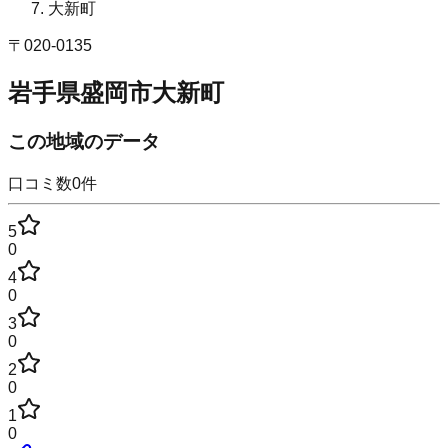
大新町
〒
020-0135
岩手県盛岡市大新町
この地域のデータ
口コミ数
0
件
5
0
4
0
3
0
2
0
1
0