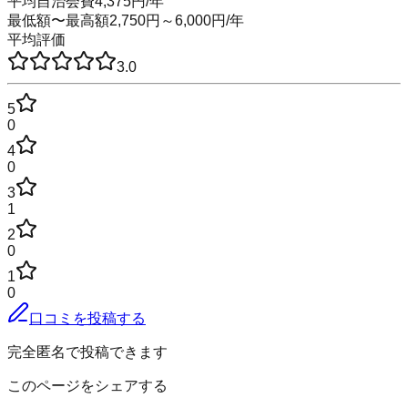
平均自治会費
4,375
円
/年
最低額〜最高額
2,750
円～
6,000
円
/年
平均評価
3.0
5
0
4
0
3
1
2
0
1
0
口コミを投稿する
完全匿名で投稿できます
このページをシェアする