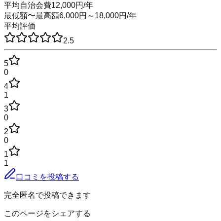
平均自治会費
12,000
円
/年
最低額〜最高額
6,000
円～
18,000
円
/年
平均評価
2.5
5
0
4
1
3
0
2
0
1
1
口コミを投稿する
完全匿名で投稿できます
このページをシェアする