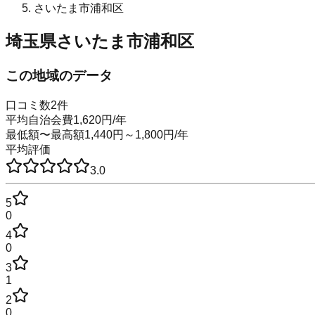
さいたま市浦和区
埼玉県さいたま市浦和区
この地域のデータ
口コミ数
2
件
平均自治会費
1,620
円
/年
最低額〜最高額
1,440
円～
1,800
円
/年
平均評価
3.0
5
0
4
0
3
1
2
0