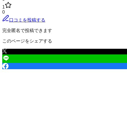
1
0
口コミを投稿する
完全匿名で投稿できます
このページをシェアする
さいたま市浦和区
の口コミ一覧
（
2
件
さいたま市浦和区 上木崎
3