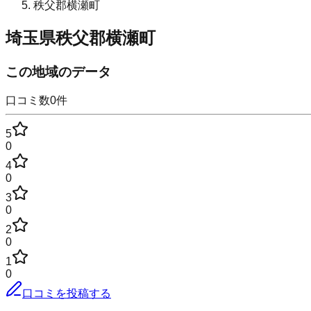
秩父郡横瀬町
埼玉県秩父郡横瀬町
この地域のデータ
口コミ数
0
件
5
0
4
0
3
0
2
0
1
0
口コミを投稿する