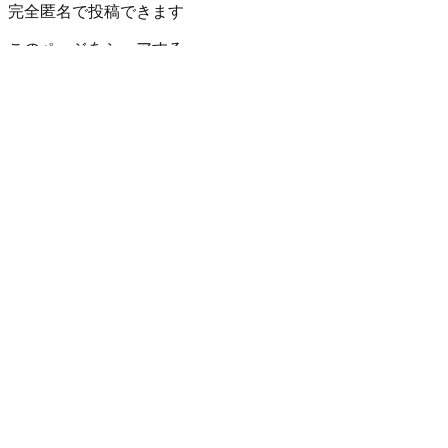
完全匿名で投稿できます
このページをシェアする
秩父郡横瀬町
の小地域
芦ケ久保
横瀬
埼玉県
の市区町村
さいたま市西区
2
さいたま市北区
2
さいたま市大宮区
3
さいた
熊谷市
川口市
5
行田市
秩父市
所沢市
5
飯能市
加須市
本庄市
2
東
桶川市
久喜市
1
北本市
2
八潮市
富士見市
三郷市
2
蓮田市
99+
坂戸