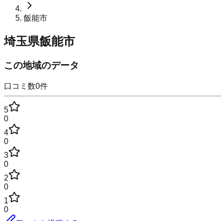
飯能市
埼玉県飯能市
この地域のデータ
口コミ数
0
件
5
0
4
0
3
0
2
0
1
0