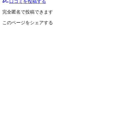
口コミを投稿する
完全匿名で投稿できます
このページをシェアする
飯能市
の小地域
青木
赤沢
茜台
吾野
芦苅場
阿須
東町
稲荷町
井上
岩沢
岩渕
大河原
分
栄町
坂元
下赤工
下加治
下川崎
下直竹
下名栗
下畑
白子
新光
新
町
南
南川
南町
宮沢
矢颪
柳町
山手町
埼玉県
の市区町村