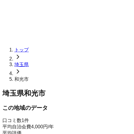
トップ
埼玉県
和光市
埼玉県和光市
この地域のデータ
口コミ数
1
件
平均自治会費
4,000
円
/年
平均評価