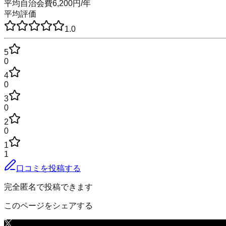
平均自治会費
6,200
円
/年
平均評価
1.0
5
0
4
0
3
0
2
0
1
1
口コミを投稿する
完全匿名で投稿できます
このページをシェアする