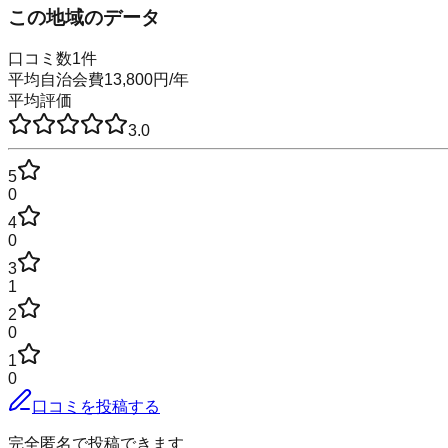
この地域のデータ
口コミ数
1
件
平均自治会費
13,800
円
/年
平均評価
3.0
5
0
4
0
3
1
2
0
1
0
口コミを投稿する
完全匿名で投稿できます