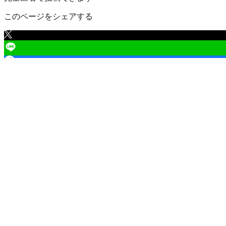
このページをシェアする
鴻巣市
の口コミ一覧
（
1
件）
鴻巣市 吹上富士見
3
13,800
円
/年
役員をやってみました
１０００世帯の住宅団地（テラスハウスと一戸建と５階建の
長、街区長、生活環境部、文化体育部、福祉部、祭礼部、事